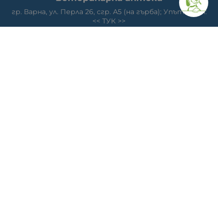
гр. Варна, ул. Перла 26, сгр. А5 (на гърба); Упътвания:
<<
ТУК
>>
Ветеринарна клиника д-р Антонов
Адрес: гр. Варна, ж.к. Победа, ул. "акад. Андрей Сахаров"
19; Упътвания: <<
ТУК
>>
Телефон клиника: 0876 738 848
Телефон онлайн магазин: 0878 786 733
МЕТОДИ НА ПЛАЩАНЕ
СЛЕДВАЙТЕ НИ