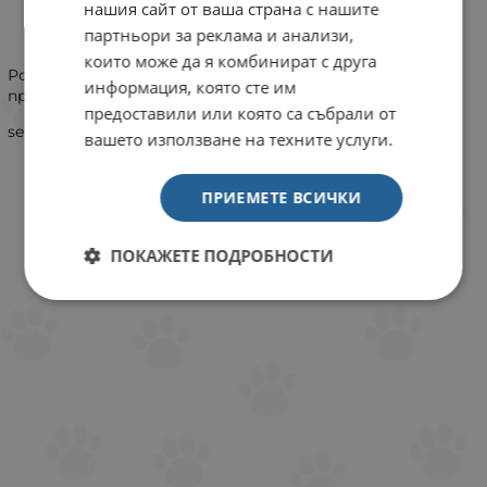
нашия сайт от ваша страна с нашите
ИНФОРМАЦИЯ
партньори за реклама и анализи,
които може да я комбинират с друга
Роторите за реактор 500 и 1000 са различни, моля
информация, която сте им
проверете кой ротор ви е нужен.
предоставили или която са събрали от
sera тръба+ротор за СО2 реактор 500 или 1000.
вашето използване на техните услуги.
ПРИЕМЕТЕ ВСИЧКИ
ПОКАЖЕТЕ ПОДРОБНОСТИ