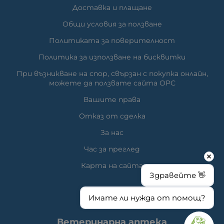
Доставка и плащане
Общи условия за ползване
Политиката за поверителност
Политика за използване на бисквитки
При възникване на спор, свързан с покупка онлайн,
можете да ползвате сайта ОРС
Вашите права
Отказ от сделка
За нас
Час за преглед
Карта на сайта
Здравейте 👋
Имате ли нужда от помощ?
КОНТАКТИ
Ветеринарна аптека