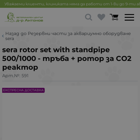
Уважаеми клиенти, клиниката няма да работи от 1-ви до 9-ти 
Назад до Резервни части за аквариумно оборудване
sera
sera rotor set with standpipe
500/1000 - тръба + ротор за СО2
реактор
Арт.№:
591
ЕКСПРЕСНА ДОСТАВКА