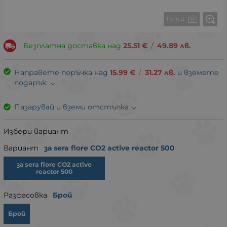
1 от 2
Безплатна доставка над
25.51
€
/
49.89
лв.
Направете поръчка над
15.99
€
/
31.27
лв.
и вземете
подарък:
Пазарувай и вземи отстъпка
Избери вариант
Вариант
за sera flore CO2 active reactor 500
за sera flore CO2 active
reactor 500
Разфасовка
Брой
Брой