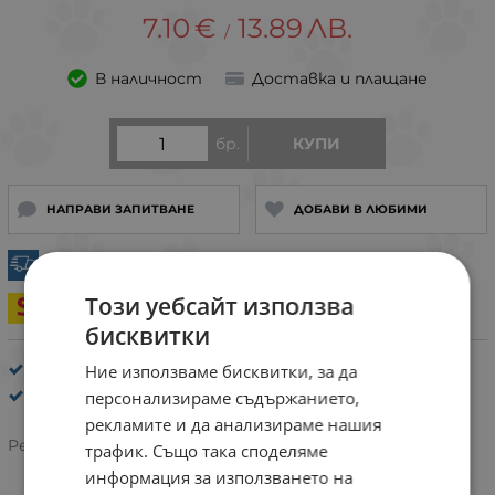
7.10
€
13.89
ЛВ.
/
В наличност
Доставка и плащане
бр.
КУПИ
НАПРАВИ ЗАПИТВАНЕ
ДОБАВИ В ЛЮБИМИ
Експресна доставка
Този уебсайт използва
За sera
бисквитки
Резервни части за аквариумно оборудване
Ние използваме бисквитки, за да
sera
персонализираме съдържанието,
рекламите и да анализираме нашия
Рейтинг:
трафик. Също така споделяме
информация за използването на