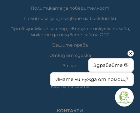
Политиката за поверителност
Политика за използване на бисквитки
При възникване на спор, свързан с покупка онлайн,
можете да ползвате сайта ОРС
Вашите права
Отказ от сделка
Здравейте 👋
За нас
Час за преглед
Имате ли нужда от помощ?
Карта на сайта
КОНТАКТИ
Ветеринарна аптека
гр. Варна, ул. Перла 26, сгр. А5 (на гърба); Упътвания:
<<
ТУК
>>