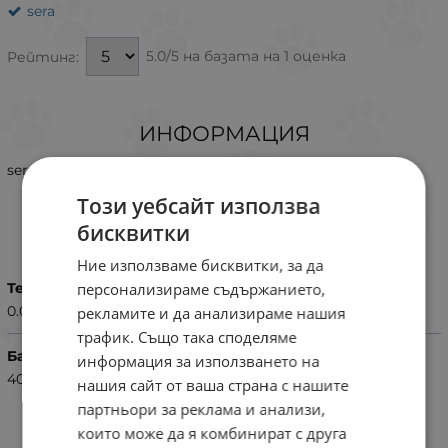
sera
5.0/5 на базата на 1 оценка
Рейтинг:
ИНФОРМАЦИЯ
sera резервна мембрана за sera Air 275 R, Air 550 R
Този уебсайт използва
бисквитки
ХАРАКТЕРИСТИКИ
Ние използваме бисквитки, за да
персонализираме съдържанието,
Тегло (кг.)
0.07
рекламите и да анализираме нашия
трафик. Също така споделяме
Баркод (ISBN, UPC, др.)
информация за използването на
4001942067324
нашия сайт от ваша страна с нашите
партньори за реклама и анализи,
които може да я комбинират с друга