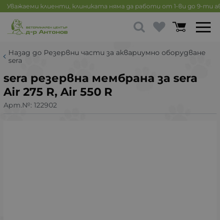
Уважаеми клиенти, клиниката няма да работи от 1-ви до 9-ти 
Назад до Резервни части за аквариумно оборудване
sera
sera резервна мембрана за sera
Air 275 R, Air 550 R
Арт.№:
122902