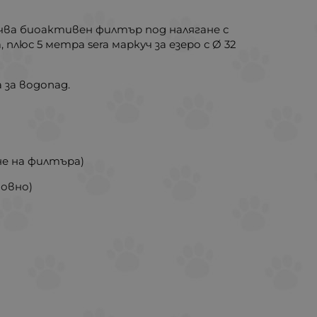
ючва биоактивен филтър под налягане с
люс 5 метра sera маркуч за езеро с Ø 32
 за водопад.
не на филтъра)
новно)