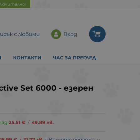
ключително!
исък с любими
Вход
И
КОНТАКТИ
ЧАС ЗА ПРЕГЛЕД
active Set 6000 - езерен
над
25.51
€
/
49.89
лв.
15.99
€
/
31.27
лв.
и вземете подарък: