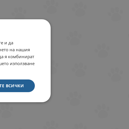
е и да
нето на нашия
 да я комбинират
ашето използване
ТЕ ВСИЧКИ