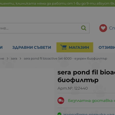
лиенти, клиниката няма да работи от 1-ви до 9-ти август в
Сп
И
ЗДРАВНИ СЪВЕТИ
МАГАЗИН
ОТЗИВ
ане
sera
sera pond fil bioactive Set 6000 - езерен биофилтър
sera pond fil bio
биофилтър
Арт.№:
122440
Безплатна доставка 
Направете поръчка над