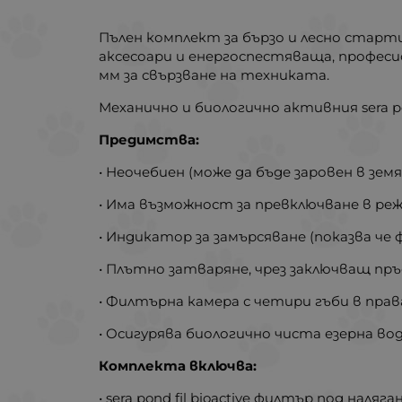
Пълен комплект за бързо и лесно старт
аксесоари и енергоспестяваща, професион
мм за свързване на техниката.
Механично и биологично активния sera pon
Предимства:
• Неочебиен (може да бъде заровен в зем
• Има възможност за превключване в ре
• Индикатор за замърсяване (показва че
• Плътно затваряне, чрез заключващ пр
• Филтърна камера с четири гъби в пра
• Осигурява биологично чиста езерна в
Комплекта включва:
• sera pond fil bioactive филтър под наляга