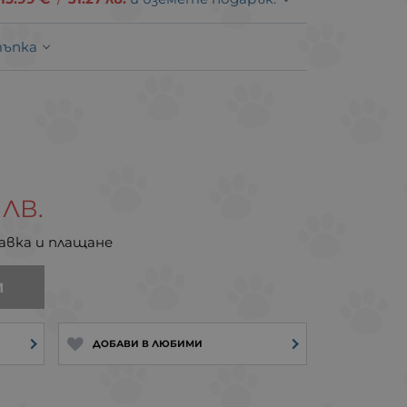
тъпка
ЛВ.
авка и плащане
И
ДОБАВИ В ЛЮБИМИ