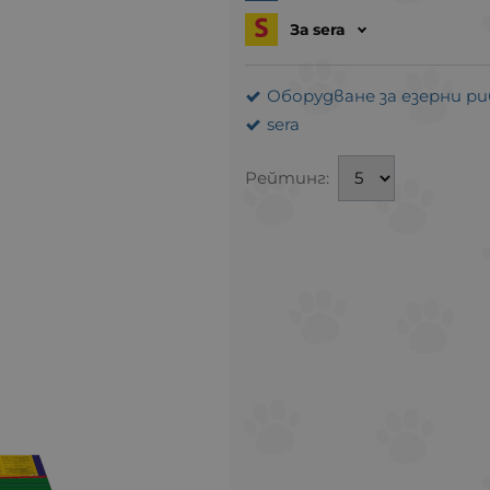
За sera
Оборудване за езерни р
sera
Рейтинг: