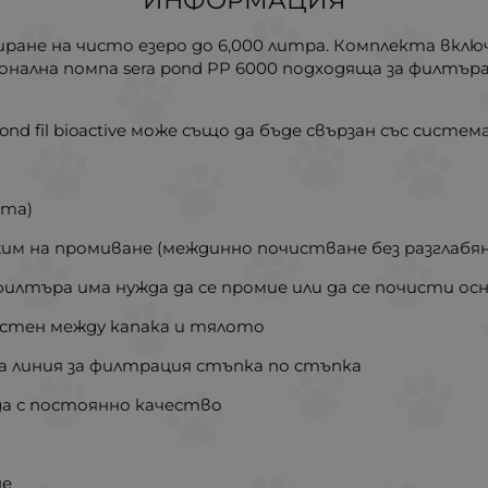
ИНФОРМАЦИЯ
иране на чисто езеро до 6,000 литра. Комплекта вкл
ална помпа sera pond PP 6000 подходяща за филтъра, п
d fil bioactive може също да бъде свързан със система
ята)
жим на промиване (междинно почистване без разглабя
 филтъра има нужда да се промие или да се почисти ос
ъстен между капака и тялото
ва линия за филтрация стъпка по стъпка
ода с постоянно качество
не