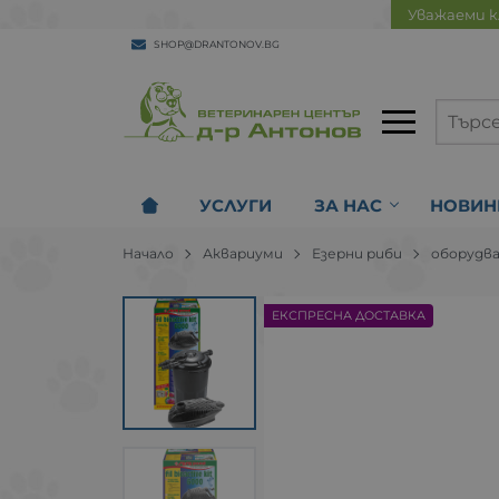
Уважаеми к
SHOP@DRANTONOV.BG
УСЛУГИ
ЗА НАС
НОВИН
Начало
Аквариуми
Езерни риби
oборудв
ЕКСПРЕСНА ДОСТАВКА