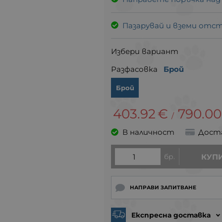
Пазарувай и вземи отс
Избери вариант
Разфасовка
Брой
Брой
403.92
€
790.00
/
В наличност
Дост
бр.
КУП
НАПРАВИ ЗАПИТВАНЕ
Експресна доставка