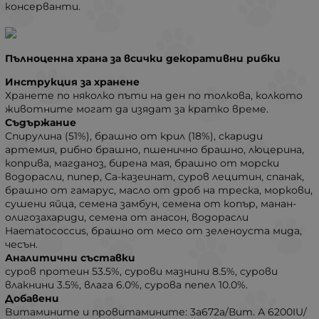
консерванти.
Пълноценна храна за всички декоративни рибки
Инструкция за хранене
Хранете по няколко пъти на ден по толкова, колкото
животните могат да изядат за кратко време.
Съдържание
Спирулина (51%), брашно от крил (18%), скариди
артемия, рибно брашно, пшенично брашно, люцерина,
коприва, магданоз, бирена мая, брашно от морски
водорасли, пипер, Са-казеинат, суров лецитин, спанак,
брашно от гамарус, масло от дроб на треска, моркови,
сушени яйца, семена замбун, семена от копър, манан-
олигозахариди, семена от анасон, водорасли
Haematococcus, брашно от месо от зеленоуста мида,
чесън.
Аналитични съставки
суров протеин 53.5%, сурови мазнини 8.5%, сурови
влакнини 3.5%, влага 6.0%, сурова пепел 10.0%.
Добавени
Bитамините и провитамините:
3a672a/Вит. А 6200IU/