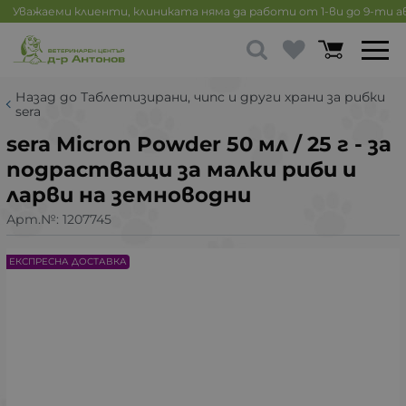
Уважаеми клиенти, клиниката няма да работи от 1-ви до 9-ти 
Назад до Таблетизирани, чипс и други храни за рибки
sera
sera Micron Powder 50 мл / 25 г - за
подрастващи за малки риби и
ларви на земноводни
Арт.№:
1207745
ЕКСПРЕСНА ДОСТАВКА