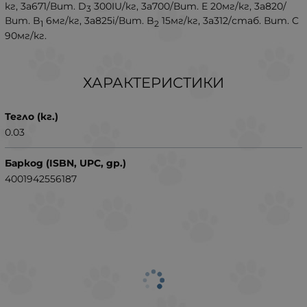
кг, 3a671/Вит. D
300IU/кг, 3a700/Вит. E 20мг/кг, 3a820/
3
Вит. B
6мг/кг, 3a825i/Вит. B
15мг/кг, 3a312/стаб. Вит. C
1
2
90мг/кг.
ХАРАКТЕРИСТИКИ
Тегло (кг.)
0.03
Баркод (ISBN, UPC, др.)
4001942556187