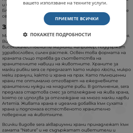
вашето използване на техните услуги.
и бързото развитие и оцветяване.
Благодарение на отличната си смилаемост водата не
се замърсява ненужно.
ПРИЕМЕТЕ ВСИЧКИ
За оптимален старт
ПОКАЖЕТЕ ПОДРОБНОСТИ
Младите риби имат специални хранителни изисквания.
Високото количество протеини и
висококачествените мазнини, например, поддържат
здравословен, силен растеж. Освен това формата на
храната също трябва да съответства на
хранителните навици на животните. Храните за
малки рибки sera се предлагат като микро люспи, микро
меки гранули, както и храна на прах. Като пълноценни
храни те оптимално отговарят на ежедневните
хранителни нужди на младите риби. В допълнение, sera
предлага стартова смес за отглеждане на жива храна,
която се използва за отглеждане на много малки ларви
Artemia. Живата храна е идеална добавка към сухата
храна и подпомага естественото хранително
поведение на животните.
Всички видове sera аквариумни храни принадлежат към
гамата “Nature” и не съдържатат оцветители и