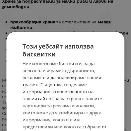
Храна за подрастващи за малки риби и ларви на
земноводни
прахообразна храна
за отглеждане на
млади
животни
с висок процент на
зоопланктон и фитопланктон
плува
във водата и по този начин
наподобява
естествен планктон
Този уебсайт използва
подпомага здравословното
развитие
и
бисквитки
укрепва
имунната система
отлична смилаемост – не замърсява водата
Ние използваме бисквитки, за да
персонализираме съдържанието,
рекламите и да анализираме нашия
Micron Powder е храна за подрастващи без оцветители
трафик. Също така споделяме
и консерванти за здравословно хранене на
новоизлюпени риби и ларви на земноводни, както и
информация за използването на
науплии Artemia в прясна и морска вода.
нашия сайт от ваша страна с нашите
Тази фина прахообразна храна съдържа както
партньори за реклама и анализи,
зоопланктон (18% крил), така и фитопланктон (51%
които може да я комбинират с друга
Спирулина) и се състои от малки частици, които
плуват във водата. По този начин Micron Powder
информация, която сте им
оптимално наподобява естествения планктон.
предоставили или която са събрали от
Подпомага здравия растеж, имунната система, както