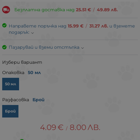
Безплатна доставка над
25.51
€
/
49.89
лв.
Направете поръчка над
15.99
€
/
31.27
лв.
и вземете
подарък:
Пазарувай и вземи отстъпка
Избери вариант
Опаковка
50 мл
50 мл
Разфасовка
Брой
Брой
4.09
€
8.00
ЛВ.
/