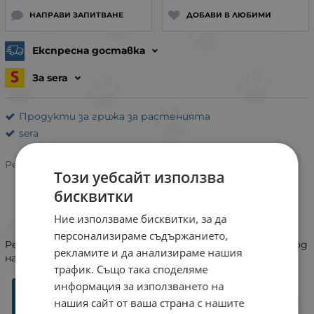
НАПРАВИ ЗАПИТВАНЕ
ДОБАВИ В ЛЮБИМИ
Експресна доставка
За sera
Продукти за грижа за растенията
sera
Рейтинг:
Този уебсайт използва
бисквитки
ИНФОРМАЦИЯ
Ние използваме бисквитки, за да
персонализираме съдържанието,
Резервен керамичен диск за sera flore CO2 редуктор под
рекламите и да анализираме нашия
налягане. Включва гумен уплътнител.
трафик. Също така споделяме
информация за използването на
нашия сайт от ваша страна с нашите