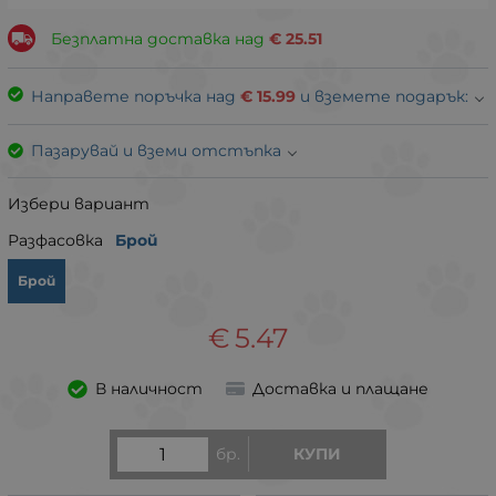
Безплатна доставка над
€
25.51
Направете поръчка над
€
15.99
и вземете подарък:
Пазарувай и вземи отстъпка
Избери вариант
Разфасовка
Брой
Брой
€
5.47
В наличност
Доставка и плащане
бр.
КУПИ