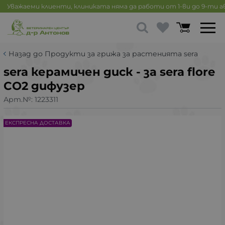
Уважаеми клиенти, клиниката няма да работи от 1-ви до 9-ти 
Назад до Продукти за грижа за растенията sera
sera керамичен диск - за sera flore
CO2 дифузер
Арт.№:
1223311
ЕКСПРЕСНА ДОСТАВКА