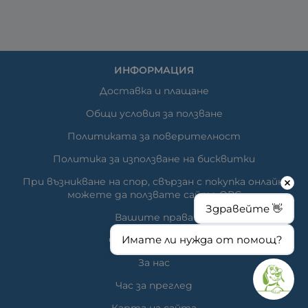
ИНФОРМАЦИЯ
Доставка и плащане
Общи условия за ползване
Политиката за поверителност
Политика за използване на бисквитки
При възникване на спор, свързан с покупка онлайн,
можете да ползвате сайта ОРС
Здравейте 👋
Вашите права
Имате ли нужда от помощ?
Отказ от сделка
За нас
Час за преглед
Карта на сайта