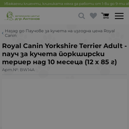
Уважаеми клиенти, клиниката няма да работи от 1-ви до 9-ти 
Назад до Паучове за кучета на изгодна цена Royal
Canin
Royal Canin Yorkshire Terrier Adult -
пауч за кучета йоркширски
териер над 10 месеца (12 x 85 г)
Арт.№:
BW14A