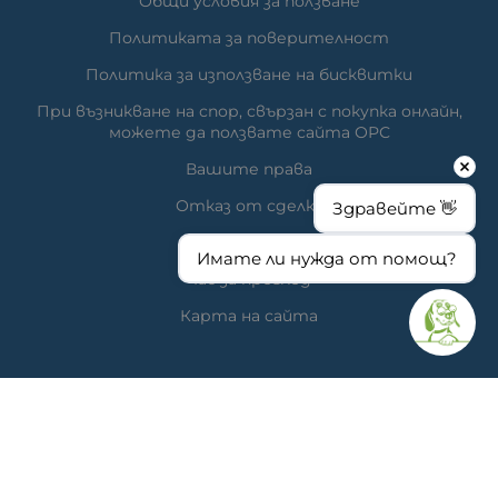
Общи условия за ползване
Политиката за поверителност
Политика за използване на бисквитки
При възникване на спор, свързан с покупка онлайн,
можете да ползвате сайта ОРС
Вашите права
Отказ от сделка
Здравейте 👋
За нас
Имате ли нужда от помощ?
Час за преглед
Карта на сайта
КОНТАКТИ
Ветеринарна аптека
гр. Варна, ул. Перла 26, сгр. А5 (на гърба); Упътвания:
<<
ТУК
>>