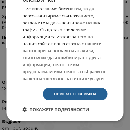
произход, зърнени култури, минерали, масла и мазнини,
различни захари.
Ние използваме бисквитки, за да
персонализираме съдържанието,
Хранителни добавки:
Витамин Д (желязо): мг, E (йод): мг, E
(мед): мг, E (манган): мг, E (цинк): мг - Технологични добавки:
рекламите и да анализираме нашия
Клиноптилолит с утаячен произход
трафик. Също така споделяме
информация за използването на
Протеин:
8.5% - Мазнини: 6.0% - Сурова пепел: 2.2% - Сурови
влакнини: 1.6% - за кг: ЕПА/ДХА: 78
нашия сайт от ваша страна с нашите
партньори за реклама и анализи,
които може да я комбинират с друга
информация, която сте им
ХАРАКТЕРИСТИКИ
предоставили или която са събрали от
вашето използване на техните услуги.
Опаковка
12 x 85 г
ПРИЕМЕТЕ ВСИЧКИ
Размер
Малки и мини породи до 10 кг
ПОКАЖЕТЕ ПОДРОБНОСТИ
Възраст
от 1 до 7 години