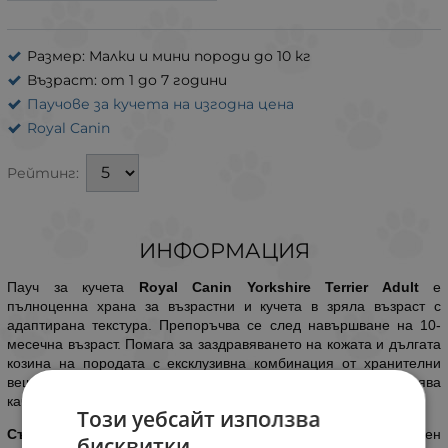
Размер: Малки и мини породи до 10 кг
Възраст: от 1 до 7 години
Паучове за кучета на изгодна цена
Royal Canin
Рейтинг:
ИНФОРМАЦИЯ
Пауч за кучета
Royal Canin Yorkshire Terrier Adult
е
пълноценна храна за възрастни и кучета в зряла възраст с
адаптирана текстура. Препоръчва се след навършване на 10-
месечна възраст. Помага за заздравяването на кожата и дългата
козина на породата с ексклузивна комбинация от хранителни
вещества. Освен това стимулира апетита и подобрява
качеството на изпражненията.
Този уебсайт използва
Състав:
месо и животински продукти, продукти с растителен
бисквитки