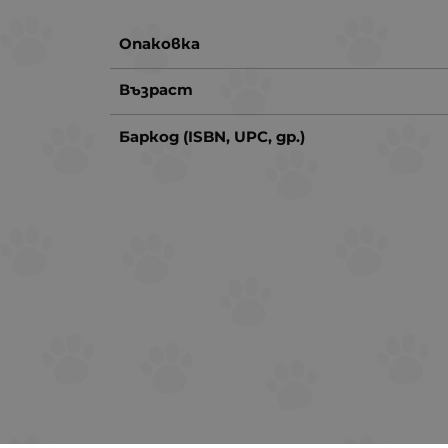
Опаковка
Възраст
Баркод (ISBN, UPC, др.)