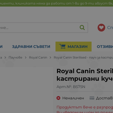
лиенти, клиниката няма да работи от 1-ви до 9-ти август в
Сп
И
ЗДРАВНИ СЪВЕТИ
МАГАЗИН
ОТЗИВ
на
Паучове
Royal Canin
Royal Canin Sterilised - пауч за кастр
Royal Canin Steril
кастрирани куче
Арт.№:
BS75N
Неналичен
Достав
Продуктът вече е разпрод
Ви уведомим щом го получ