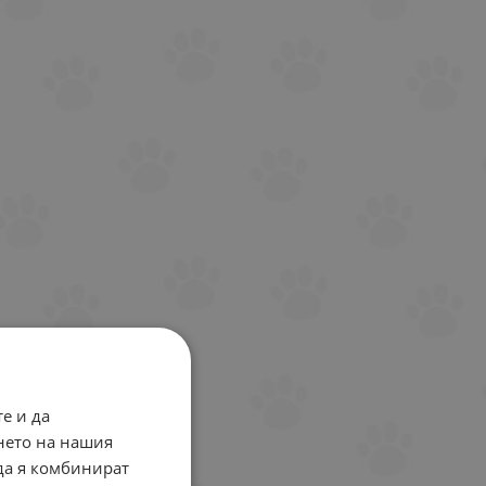
е и да
нето на нашия
 да я комбинират