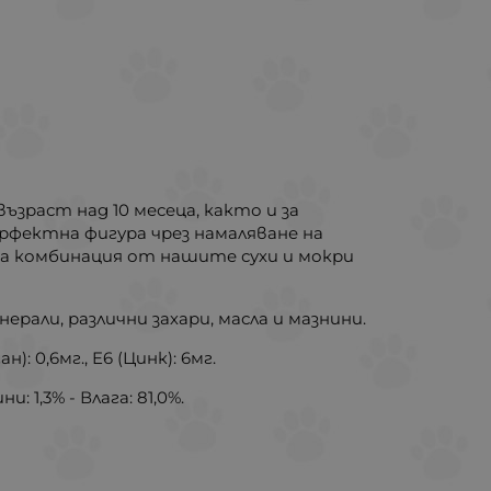
възраст над 10 месеца, както и за
рфектна фигура чрез намаляване на
тна комбинация от нашите сухи и мокри
рали, различни захари, масла и мазнини.
н): 0,6мг., E6 (Цинк): 6мг.
 1,3% - Влага: 81,0%.