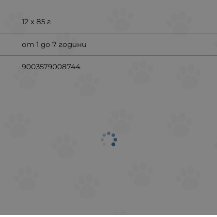
12 x 85 г
от 1 до 7 години
9003579008744