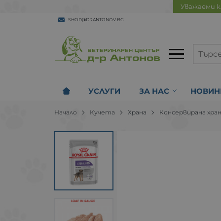
Уважаеми к
SHOP@DRANTONOV.BG
УСЛУГИ
ЗА НАС
НОВИН
Начало
Кучета
Храна
Консервирана хра