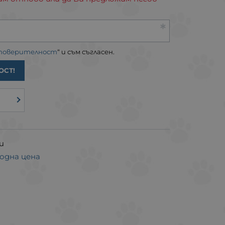
 поверителност
“ и съм съгласен.
ОСТ!
и
годна цена