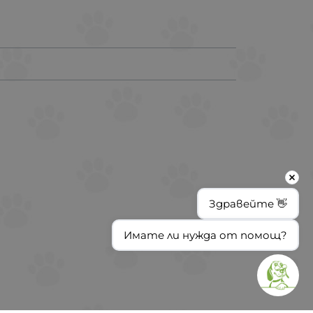
Здравейте 👋
Имате ли нужда от помощ?