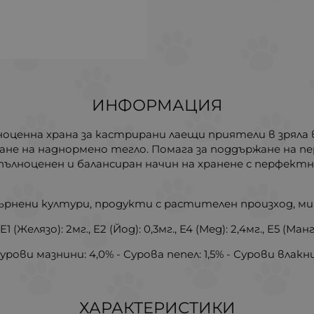
ИНФОРМАЦИЯ
пълноценна храна за кастрирани лаещи приятели в зряла 
не на наднормено тегло. Помага за поддържане на пе
а пълноценен и балансиран начин на хранене с перфек
рнени култури, продукти с растителен произход, мине
елязо): 2мг., E2 (Йод): 0,3мг., E4 (Мед): 2,4мг., E5 (Манга
ви мазнини: 4,0% - Сурова пепел: 1,5% - Сурови влакнини:
ХАРАКТЕРИСТИКИ