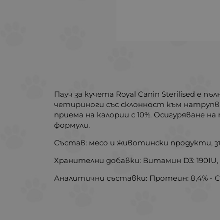
Пауч за кучета Royal Canin Sterilised е 
четириноги със склонност към натрупва
приема на калории с 10%. Осигуряване н
формули.
Състав: месо и животински продукти, зъ
Хранителни добавки: Витамин D3: 190IU, E1 (Ж
Аналитични съставки: Протеин: 8,4% - Суро