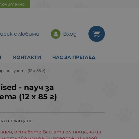
ключително!
исък с любими
Вход
И
КОНТАКТИ
ЧАС ЗА ПРЕГЛЕД
ирани кучета (12 x 85 г)
ised - пауч за
та (12 x 85 г)
ка и плащане
аден, оставете Вашата ел. поща, за да
им отново или да Ви предложим негов