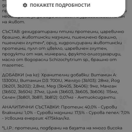
ПОКАЖЕТЕ ПОДРОБНОСТИ
да стимулира апетита на котката ви и да ѝ
предоставя всички хранителни вещества, които са ѝ
необходими, за да води активен и здравословен начин
на живот.
СЪСТАВ: дехидратирани птичи протеини, царевично
брашно, животински мазнини, пшеничено брашно,
пшеничен глутен*, ориз, хидролизирани животински
протеини, пулп от цвекло, царевичен глутен,
продукти от мая, минерали, фрукто-олигозахариди,
масло от водорасли Schizochytrium sp., брашно от
тагетес.
ДОБАВКИ (на кг): Хранителни добавки: Витамин A:
13300IU, Витамин D3: 700IU, Желязо (3b103): 28мг, Йод
(3b201, 3b202): 2,8мг, Мед (3b405, 3b406): 9мг, Манган
(3b502, 3b504): 37мг, Цинк (3b603, 3b605, 3b606): 115мг,
Селен (3b801, 3b811, 3b812): 0,07мг - Антиоксиданти.
АНАЛИТИЧНИ СЪСТАВКИ: Протеин: 40,0% - Сурови
влакнини: 1,0% - Сурови мазнини: 17,5% - Сурова пепел: 7,0%
- Усвоима енергия: 4175ккал/кг.
*L.I.P.: протеини, подбрани на базата на много висока