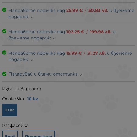
Направете поръчка над
25.99
€
/
50.83
лв.
и вземете
подарък:
Направете поръчка над
102.25
€
/
199.98
лв.
и
вземете подарък:
Направете поръчка над
15.99
€
/
31.27
лв.
и вземете
подарък:
Пазарувай и вземи отстъпка
Избери вариант
Опаковка
10 кг
10 кг
Разфасовка
Брой
Промопакет