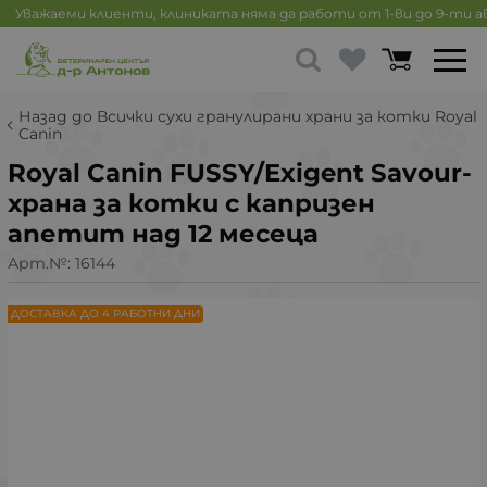
Уважаеми клиенти, клиниката няма да работи от 1-ви до 9-ти 
Назад до Всички сухи гранулирани храни за котки Royal
Canin
Royal Canin FUSSY/Exigent Savour-
храна за котки с капризен
апетит над 12 месеца
Арт.№:
16144
ДОСТАВКА ДО 4 РАБОТНИ ДНИ