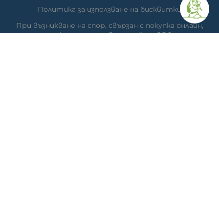
Политика за използване на бисквитки
При възникване на спор, свързан с покупка онлайн,
можете да ползвате сайта ОРС
Вашите права
Отказ от сделка
За нас
Час за преглед
Карта на сайта
КОНТАКТИ
Ветеринарна аптека
гр. Варна, ул. Перла 26, сгр. А5 (на гърба); Упътвания:
<<
ТУК
>>
Ветеринарна клиника д-р Антонов