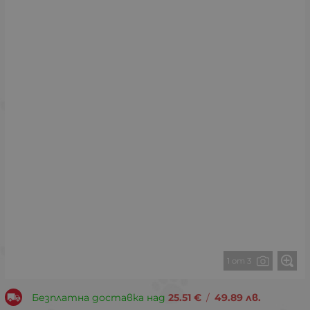
1 от 3
Безплатна доставка над
25.51
€
/
49.89
лв.