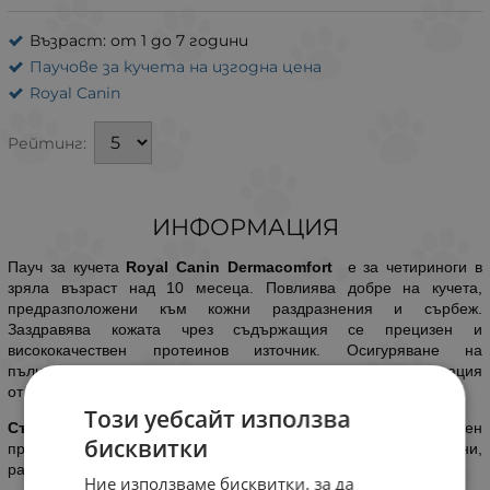
Възраст: от 1 до 7 години
Паучове за кучета на изгодна цена
Royal Canin
Рейтинг:
ИНФОРМАЦИЯ
Пауч за кучета
Royal Canin Dermacomfort
е за четириноги в
зряла възраст над 10 месеца. Повлиява добре на кучета,
предразположени към кожни раздразнения и сърбеж.
Заздравява кожата чрез съдържащия се прецизен и
висококачествен протеинов източник. Осигуряване на
пълноценно и балансирано хранене с перфектната комбинация
от сухи и мокри хранителни формули.
Този уебсайт използва
Състав:
месо и животински продукти, продукти с растителен
бисквитки
произход, зърнени култури, минерали, масла и мазнини,
различни захари.
Ние използваме бисквитки, за да