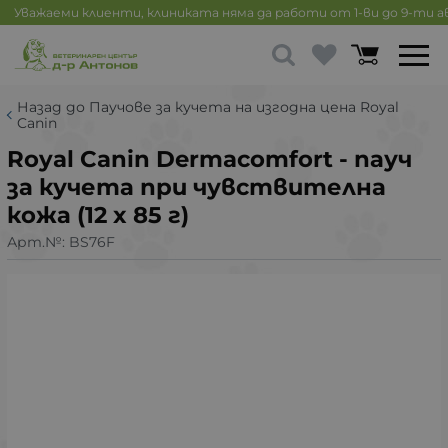
Уважаеми клиенти, клиниката няма да работи от 1-ви до 9-ти 
Назад до Паучове за кучета на изгодна цена Royal
Canin
Royal Canin Dermacomfort - пауч
за кучета при чувствителна
кожа (12 x 85 г)
Арт.№:
BS76F