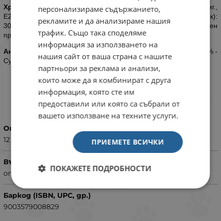
Хранителни добавки:
Витамин D3: 200IU, E1 (Желязо): 10мг.,
персонализираме съдържанието,
E2 (Йод): 0,3мг., E4 (Мед): 2,1мг., E5 (Манган): 3,1мг., E6 (Цинк):
рекламите и да анализираме нашия
30мг. - Технологични добавки: Клиноптилолит с утаечен
трафик. Също така споделяме
произход: 2,2гр.
информация за използването на
Аналитични съставки:
Протеин: 8,6% - Сурови мазнини: 6,6% -
нашия сайт от ваша страна с нашите
Сурова пепел: 1,9% - Сурови влакнини: 1,3% - Влага: 78,0%.
партньори за реклама и анализи,
които може да я комбинират с друга
информация, която сте им
ХАРАКТЕРИСТИКИ
предоставили или която са събрали от
вашето използване на техните услуги.
Опаковка
12 x 85 г
ПРИЕМЕТЕ ВСИЧКИ
Възраст
ПОКАЖЕТЕ ПОДРОБНОСТИ
от 1 до 7 години
Баркод (ISBN, UPC, др.)
9003579008829