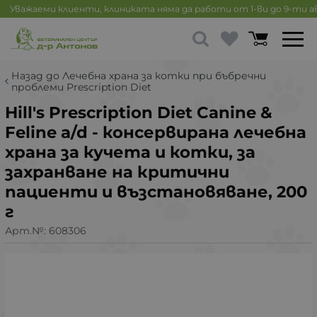
Уважаеми клиенти, клиниката няма да работи от 1-ви до 9-ти 
Назад до Лечебна храна за котки при бъбречни
проблеми Prescription Diet
Hill's Prescription Diet Canine &
Feline a/d - консервирана лечебна
храна за кучета и котки, за
захранване на критични
пациенти и възстановяване, 200
г
Арт.№:
608306