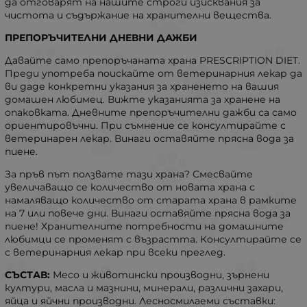
да отговарят на нашите строги изисквания за
чистота и съдържание на хранителни вещества.
ПРЕПОРЪЧИТЕЛНИ ДНЕВНИ ДАЖБИ
Давайте само препоръчаната храна PRESCRIPTION DIET.
Преди употреба поискайте от ветеринарния лекар да
ви даде конкретни указания за храненето на вашия
домашен любимец. Вижте указанията за хранене на
опаковката. Дневните препоръчителни дажби са само
ориентировъчни. При съмнение се консултирайте с
ветеринарен лекар. Винаги оставяйте прясна вода за
пиене.
За пръв път ползвате тази храна? Смесвайте
увеличаващо се количество от новата храна с
намаляващо количество от старата храна в рамките
на 7 или повече дни. Винаги оставяйте прясна вода за
пиене! Хранителните потребности на домашните
любимци се променят с възрастта. Консултирайте се
с ветеринарния лекар при всеки преглед.
СЪСТАВ:
Месо и животински производни, зърнени
култури, масла и мазнини, минерали, различни захари,
яйца и яйчни производни. Лесносмилаеми съставки: