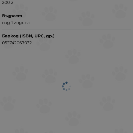
200 г
Възраст
над 1 година
Баркод (ISBN, UPC, др.)
052742067032