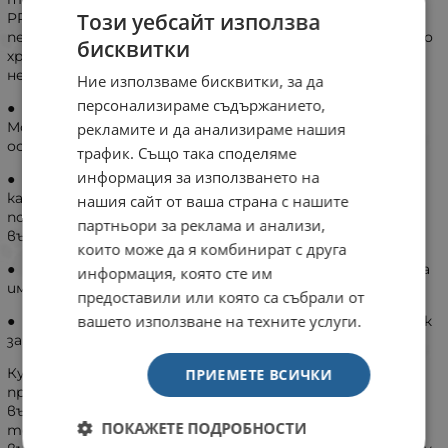
Този уебсайт използва
PRESCRIPTION DIET a/d е предназначена само за
периодично хранене и не се препоръчва за дългосрочно
бисквитки
хранене (над 6 месеца). Приготвя с пилешко и има
неустоим вкус, който любимецът ви ще обикне.
Ние използваме бисквитки, за да
персонализираме съдържанието,
● Изключителен вкус за повишаване на апетита.
Може да сте спокойни, че в трудните моменти
рекламите и да анализираме нашия
осигурявате най-доброто на любимеца си.
трафик. Също така споделяме
информация за използването на
● С висока енергийна плътност и богата на
калории с лесносмилаем протеин и мазнини, за да
нашия сайт от ваша страна с нашите
покрие повишената нужда от енергия във
партньори за реклама и анализи,
възстановителния период
които може да я комбинират с друга
● Клинично доказани антиоксиданти в подкрепа на
информация, която сте им
имунната система и оздравяването
предоставили или която са събрали от
вашето използване на техните услуги.
● Увеличени нива витамини B, калий и добавен цинк
за по-лесно възстановяване
Кучетата и котките претърпяват значителни
ПРИЕМЕТЕ ВСИЧКИ
промени в обмяната на веществата, когато се
възстановяват от операция, болест или травма. В
ПОКАЖЕТЕ ПОДРОБНОСТИ
тези трудни моменти вашият любимец се бори да