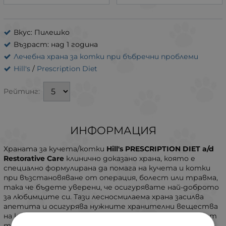
Вкус: Пилешко
Възраст: над 1 година
Лечебна храна за котки при бъбречни проблеми
Hill's
/
Prescription Diet
Рейтинг:
ИНФОРМАЦИЯ
Храната за кучета/котки
Hill's PRESCRIPTION DIET a/d
Restorative Care
клинично доказано храна, която е
специално формулирана да помага на кучета и котки
при възстановяване от операция, болест или травма,
така че бъдете уверени, че осигурявате най-доброто
за любимците си. Тази лесносмилаема храна засилва
апетита и осигурява нужните хранителни вещества
на кучетата и котките, които се възстановяват от
тежко заболяване, злополука или операция.