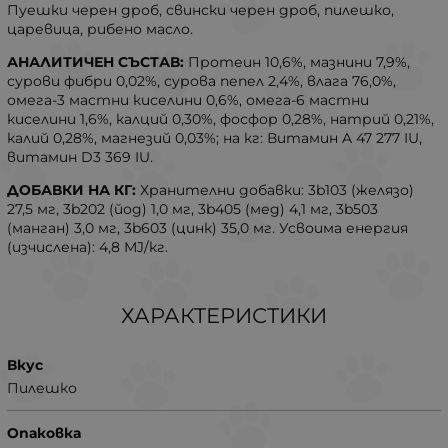
Пуешки черен дроб, свински черен дроб, пилешко,
царевица, рибено масло.
АНАЛИТИЧЕН СЪСТАВ:
Протеин 10,6%, мазнини 7,9%,
сурови фибри 0,02%, сурова пепел 2,4%, влага 76,0%,
омега-3 мастни киселини 0,6%, омега-6 мастни
киселини 1,6%, калций 0,30%, фосфор 0,28%, натрий 0,21%,
калий 0,28%, магнезий 0,03%; на кг: Витамин A 47 277 IU,
витамин D3 369 IU.
ДОБАВКИ НА КГ:
Хранителни добавки: 3b103 (желязо)
27,5 мг, 3b202 (йод) 1,0 мг, 3b405 (мед) 4,1 мг, 3b503
(манган) 3,0 мг, 3b603 (цинк) 35,0 мг. Усвоима енергия
(изчислена): 4,8 MJ/кг.
ХАРАКТЕРИСТИКИ
Вкус
Пилешко
Опаковка