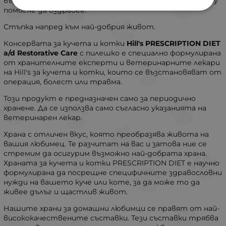
възвърне силите си и правилната лечебна храна ще му
помогне да оздравее.
Стъпка напред към най-добрия живот.
Консервата за кучета и котки
Hill's PRESCRIPTION DIET
a/d Restorative Care
с пилешко е специално формулирана
от хранителните експерти и ветеринарните лекари
на Hill's за кучета и котки, които се възстановяват от
операция, болест или травма.
Този продукт е предназначен само за периодично
хранене. Да се използва само съгласно указанията на
ветеринарен лекар.
Храна с отличен вкус, която преобразява живота на
вашия любимец. Те разчитат на вас и затова ние се
стремим да осигурим възможно най-добрата храна.
Храната за кучета и котки PRESCRIPTION DIET е научно
формулирана да посрещне специфичните здравословни
нужди на вашето куче или коте, за да може то да
живее дълъг и щастлив живот.
Нашите храни за домашни любимци се правят от най-
висококачествените съставки. Тези съставки трябва