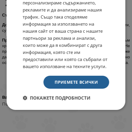
персонализираме съдържанието,
За красив външен вид.
рекламите и да анализираме нашия
Съставки:
пиле (43%), пуйка(6.2%) патица (2.6%)
трафик. Също така споделяме
информация за използването на
Добавки:
таурин (5.000 mg), месо, други животински продукти,
нашия сайт от ваша страна с нашите
сурови масла и мазнини
партньори за реклама и анализи,
Препоръки за храненето:
≈ 1 см паста на ден. Прибавяйте към
които може да я комбинират с друга
храната или давайте като награда направо от тубата. Не
превишавайте дневната дажба. Увеличеният дневен прием може
информация, която сте им
да повлияе отрицателно на здравето на котката. Задължително
предоставили или която са събрали от
осигурявайте постоянен достъп до прясна вода на вашата котка.
вашето използване на техните услуги.
ХАРАКТЕРИСТИКИ
ПРИЕМЕТЕ ВСИЧКИ
Вариант
ПОКАЖЕТЕ ПОДРОБНОСТИ
Пиле