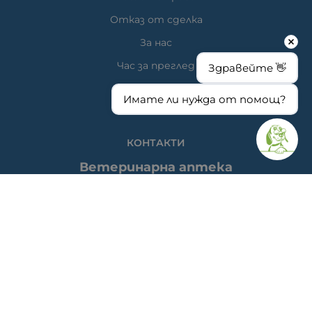
Отказ от сделка
За нас
Час за преглед
Здравейте 👋
Карта на сайта
Имате ли нужда от помощ?
КОНТАКТИ
Ветеринарна аптека
гр. Варна, ул. Перла 26, сгр. А5 (на гърба); Упътвания:
<<
ТУК
>>
Ветеринарна клиника д-р Антонов
Адрес: гр. Варна, ж.к. Победа, ул. "акад. Андрей Сахаров"
19; Упътвания: <<
ТУК
>>
Телефон клиника: 0876 738 848
Телефон онлайн магазин: 0878 786 733