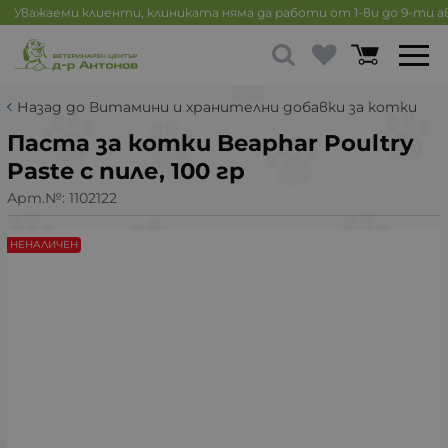
Уважаеми клиенти, клиниката няма да работи от 1-ви до 9-ти 
Назад до Витамини и хранителни добавки за котки
Паста за котки Beaphar Poultry
Paste с пиле, 100 гр
Арт.№:
1102122
НЕНАЛИЧЕН