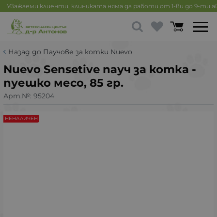
Уважаеми клиенти, клиниката няма да работи от 1-ви до 9-ти 
Назад до Паучове за котки Nuevo
Nuevo Sensetive пауч за котка -
пуешко месо, 85 гр.
Арт.№:
95204
НЕНАЛИЧЕН