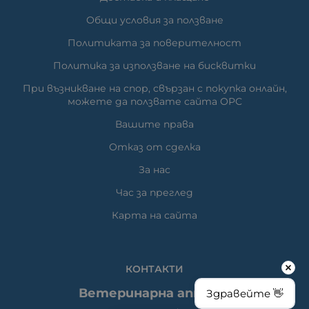
Общи условия за ползване
Политиката за поверителност
Политика за използване на бисквитки
При възникване на спор, свързан с покупка онлайн,
можете да ползвате сайта ОРС
Вашите права
Отказ от сделка
За нас
Час за преглед
Карта на сайта
КОНТАКТИ
Ветеринарна аптека
Здравейте 👋