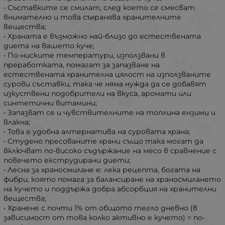
• Съставките се смилат, след което се смесват
внимателно и това съхранява хранителните
вещества;
• Храната е възможно най-близо до естествената
диета на вашето куче;
• По-ниските температури, използвани в
преработката, помагат за запазване на
естествената хранителна цялост на използваните
сурови съставки, така че няма нужда да се добавят
изкуствени подобрители на вкуса, аромати или
синтетични витамини;
• Запазват се и чувствителните на топлина ензими и
влакна;
• Това е удобна алтернатива на суровата храна;
• Студено пресованите храни също така могат да
включват по-високо съдържание на месо в сравнение с
повечето екструдирани диети;
• Лесна за храносмилане е: лека рецепта, богата на
фибри, която помага за балансиране на храносмилането
на кучето и поддържа добра абсорбция на хранителни
вещества;
• Хранене с почти 1% от общото тегло дневно (в
зависимост от това колко активно е кучето) = по-