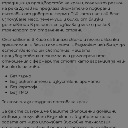
традиция за производство на храни, големият регион
на река Дунав ни предлага внимателно подбрани
съставки от доверени ферми. Тъй като ние най-вече
използваме месо, зеленчуци и билки от близки
доставчици в региона, се избягва дълъг и рисков
транспорт от отдалечени страни.
Съставките в Kudo са винаги свежи и пълни с всички
хранителни и важни елементи – възможно най-близо до
естественото им състояние. Нашата
производствена технология и дългосрочните
отношения с фермерите стоят като гаранция за най-
високо качество.
Без зърно
Без оцветители и изкуствени аромати
Без картофи
Без ГМО
Технология за студено пресована храна
За да сте сигурни, че вашите скъпоценни домашни
любимци получават възможно най-добрата храна,
хората от Kudo използват върховна технология
студено пресоване в опит да запазят съставките