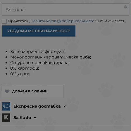
Ел. поща
Прочетох „
Политиката за поверителност
“ и съм съгласен.
УВЕДОМИ МЕ ПРИ НАЛИЧНОСТ!
Хипоалергенна формула;
Монопротеин - адриатическа риба;
Студено пресована храна;
0% картофи;
0% зърно
ДОБАВИ В ЛЮБИМИ
Експресна доставка
За Kudo