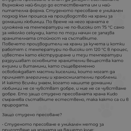
възможно най-близо до естествената им и най-
питателна форма. Студеното пресоване е уникален
подход към процеса на производство на храни за
домашни любимци. По време на него храната е
изложена на температури не по-високи от 75 °C само
за няколко секунди, като по този начин се запазва
хранителната стойност на съставките.
Повечето производители на храни за кучета и котки
работят с температури по-високи от 120 °C в процес,
известен като екструдиране и тези температури
разрушават основните хранителни вещества като
ензими и витамини, като същевременно
освобождават мастни киселини, които могат да
причинят алергични и храносмилателни проблеми.
И както всички знаем, когато нашите домашни
любимци не се чувстват добре, и ние не се чувстваме
добре. Ето защо студено пресованата храна Kudo
съхранява съставките естествено, така както са си в
природата.
Защо студено пресоване?
• Студеното пресоване е уникален метод за
приготвяне на храната на вашето куче;