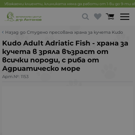
Уважаеми клиенти, клиниката няма да работи от 1-ви до 9-ти 
Назад до Студено пресована храна за кучета Kudo
Kudo Adult Adriatic Fish - храна за
кучета в зряла възраст от
всички породи, с риба от
Адриатическо море
Арт.№:
1153