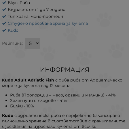
Вкус: Риба
Възраст: от 1 до 7 години
Тип храна: моно-протеин
Студено пресована храна за кучета
Kudo
Рейтинг:
ИНФОРМАЦИЯ
Kudo Adult Adriatic Fish
с дива риба от Адриатическо
море е за кучета над 12 месеца.
Риба (Пропорции – месо, органи и мазнини) - 41%
Зеленчуци и плодове - 41%
Билки - 18%
Kudo
с адриатическа риба е перфектно балансирано
пълноценно хранене в съответствие с хранителните
изисквания на израснали кучета от всички