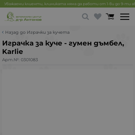
Уважаеми клиенти, клиниката няма да работи от 1-ви до 9-ти 
Назад до Играчки за кучета
Играчка за куче - гумен дъмбел,
Karlie
Арт.№:
0301083