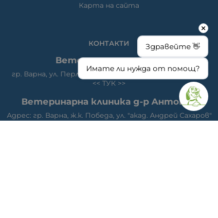
Карта на сайта
КОНТАКТИ
Здравейте 👋
Ветеринарна аптека
Имате ли нужда от помощ?
гр. Варна, ул. Перла 26, сгр. А5 (на гърба); Упътвания:
<<
ТУК
>>
Ветеринарна клиника д-р Антонов
Адрес: гр. Варна, ж.к. Победа, ул. "акад. Андрей Сахаров"
19; Упътвания: <<
ТУК
>>
Телефон клиника: 0876 738 848
Телефон онлайн магазин: 0878 786 733
МЕТОДИ НА ПЛАЩАНЕ