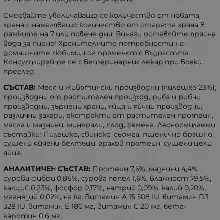
Смесвайте увеличаващо се количество от новата
храна с намаляващо количество от старата храна в
рамките на 7 или повече дни. Винаги оставяйте прясна
вода за пиене! Хранителните потребности на
домашните любимци се променят с възрастта.
Консултирайте се с ветеринарния лекар при всеки
преглед.
СЪСТАВ:
Месо и животински производни (пилешко 23%),
производни от растителен произход, риба и рибни
производни, зърнени храни, яйца и яйчни производни,
различни захари, екстракти от растителен протеин,
масла и мазнини, минерали, плод, семена. Лесносмилаеми
съставки: Пилешко, свинско, сьомга, пшенично брашно,
сушени яйчени белтъци, грахов протеин, сушени цели
яйца.
АНАЛИТИЧЕН СЪСТАВ:
Протеин 7,6%, мазнини 4,4%,
сурови фибри 0,86%, сурова пепел 1,6%, влажност 79,5%,
калций 0,23%, фосфор 0,17%, натрий 0,09%, калий 0,20%,
магнезий 0,02%; на кг: Витамин A 15 508 IU, витамин D3
328 IU, витамин E 180 мг, витамин C 20 мг, бета-
каротин 0,6 мг.