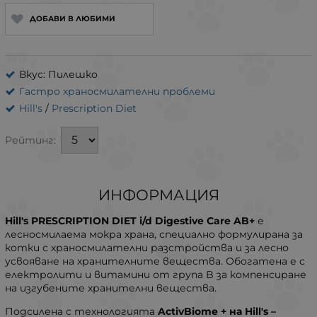
ДОБАВИ В ЛЮБИМИ
Вкус: Пилешко
Гастро храносмилателни проблеми
Hill's
/
Prescription Diet
Рейтинг:
ИНФОРМАЦИЯ
Hill's PRESCRIPTION DIET i/d Digestive Care AB+
е
лесносмилаема мокра храна, специално формулирана за
котки с храносмилателни разстройства и за лесно
усвояване на хранителните вещества. Обогатена е с
електролити и витамини от група B за компенсиране
на изгубените хранителни вещества.
Подсилена с технологията
ActivBiome + на Hill's –