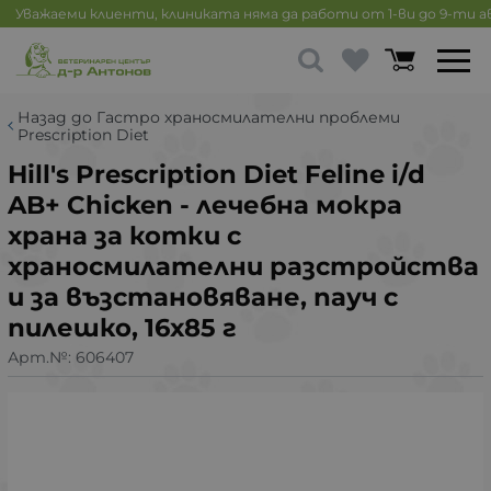
Уважаеми клиенти, клиниката няма да работи от 1-ви до 9-ти 
Назад до Гастро храносмилателни проблеми
Prescription Diet
Hill's Prescription Diet Feline i/d
AB+ Chicken - лечебна мокра
храна за котки с
храносмилателни разстройства
и за възстановяване, пауч с
пилешко, 16х85 г
Арт.№:
606407