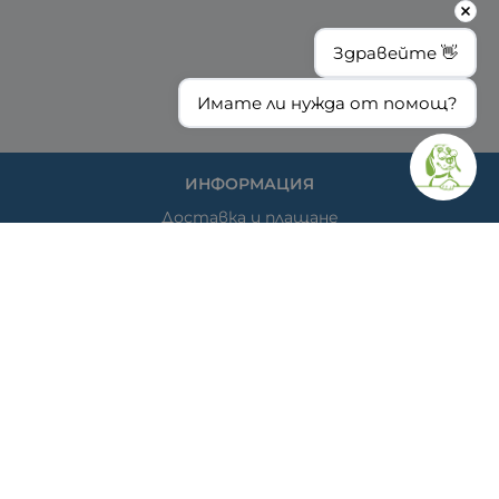
Здравейте 👋
Имате ли нужда от помощ?
ИНФОРМАЦИЯ
Доставка и плащане
Общи условия за ползване
Политиката за поверителност
Политика за използване на бисквитки
При възникване на спор, свързан с покупка онлайн,
можете да ползвате сайта ОРС
Вашите права
Отказ от сделка
За нас