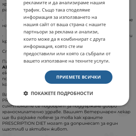
рекламите и да анализираме нашия
хранителни вещества при храносмилателни
трафик. Също така споделяме
разстройства.
информация за използването на
· Клинично доказани антиоксиданти за поддържане
нашия сайт от ваша страна с нашите
на здрава имунна система
партньори за реклама и анализи,
· Омега-3 и Омега-6 за поддържане на здрава кожа и
които може да я комбинират с друга
красива козина
информация, която сте им
Стъпка напред към най-добрия живот.
предоставили или която са събрали от
вашето използване на техните услуги.
Паучът за котки
PRESCRIPTION DIET i/d Digestive Care
AB+
с пилешко е разработен от хранителните
експерти и ветеринарните лекари на Hill's, за да
ПРИЕМЕТЕ ВСИЧКИ
поддържа храносмилателното здраве на вашата
котка.
ПОКАЖЕТЕ ПОДРОБНОСТИ
Важно е да продължите да храните котката си с
PRESCRIPTION DIET i/d Digestive Care AB+ и след като
симптомите се подобрят за поддържане добро
храносмилателно здраве. Вашият ветеринарен лекар
ще ви разкаже повече за това как храните
PRESCRIPTION DIET могат да допринесат за един
щастлив и активен живот.