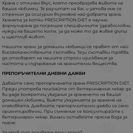
Храна с отличен вкус, която преобразява живота на
вашия любимец. Те разчитат на вас и затова ние се
стремим да осигурим възможно най-добрата храна.
Храната за котки PRESCRIPTION DIET е научно
формулирана да посрещне специфичните здравословни
нужди на вашето коте, за да може то да живее дълъг
и щастлив живот.
Нашите храни за домашни любимци се правят от най-
висококачествените съставки. Тези съставки трябва
да отговарят на нашите строги изисквания за
чистота и съдържание на хранителни вещества.
ПРЕПОРЪЧИТЕЛНИ ДНЕВНИ ДАЖБИ
Давайте само препоръчаната храна PRESCRIPTION DIET.
Преди употреба поискайте от ветеринарния лекар да
ви даде конкретни указания за храненето на вашия
домашен любимец. Вижте указанията за хранене на
опаковката. Дневните препоръчителни дажби са само
ориентировъчни. При съмнение се консултирайте с
ветеринарен лекар. Винаги оставяйте прясна вода за
пиене.
За пръв път ползвате тази храна?