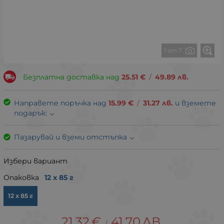
1 от 7
Безплатна доставка над
25.51
€
/
49.89
лв.
Направете поръчка над
15.99
€
/
31.27
лв.
и вземете
подарък:
Пазарувай и вземи отстъпка
Избери вариант
Опаковка
12 x 85 г
12 x 85 г
21.32
€
41.70
ЛВ.
/