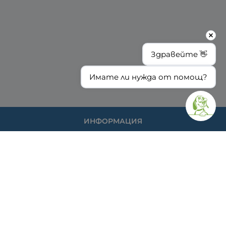
Здравейте 👋
Имате ли нужда от помощ?
ИНФОРМАЦИЯ
Доставка и плащане
Общи условия за ползване
Политиката за поверителност
Политика за използване на бисквитки
При възникване на спор, свързан с покупка онлайн,
можете да ползвате сайта ОРС