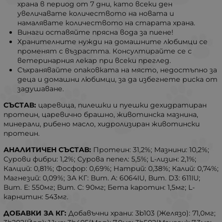
храна в период от 7 дни, като всеки ден
увеличавате количеството на новата и
намалявате количеството на старата храна.
Винаги оставяйте прясна вода за пиене!
Хранителните нужди на домашните любимци се
променят с възрастта. Консултирайте се с
ветеринарния лекар при всеки преглед.
Съхранявайте опаковката на място, недостъпно за
деца и домашни любимци, за да избегнете риска от
задушаване.
СЪСТАВ:
царевица, пилешки и пуешки дехидратиран
протеин, царевично брашно, животинска мазнина,
минерали, рибено масло, хидролизиран животински
протеин.
АНАЛИТИЧЕН СЪСТАВ:
Протеин: 31,2%; Мазнини: 10,2%;
Сурови фибри: 1,2%; Сурова пепел: 5,5%; L-лизин: 2,1%;
Калций: 0,81%; Фосфор: 0,69%; Натрий: 0,38%; Калий: 0,74%;
Магнезий: 0,09%; ЗА КГ: Вит. A: 6064IU, Вит. D3: 611IU;
Вит. E: 550мг; Вит. C: 90мг; Бета каротин: 1,5мг; L-
карнитин: 543мг.
ДОБАВКИ ЗА КГ:
Добавъчни храни: 3b103 (Желязо): 71,0мг;