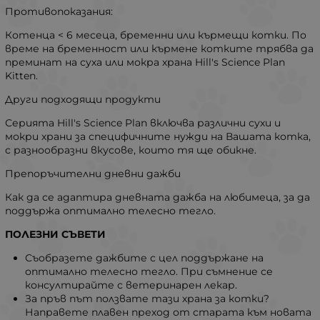
Противопоказания:
Котенца < 6 месеца, бременни или кърмещи котки. По
време на бременност или кърмене котките трябва да
преминат на суха или мокра храна Hill's Science Plan
Kitten.
Други подходящи продукти
Серията Hill's Science Plan включва различни сухи и
мокри храни за специфичните нужди на Вашата котка,
с разнообразни вкусове, които тя ще обикне.
Препоръчителни дневни дажби
Как да се адаптира дневната дажба на любимеца, за да
поддържа оптимално телесно тегло.
ПОЛЕЗНИ СЪВЕТИ
Съобразете дажбите с цел поддържане на
оптимално телесно тегло. При съмнение се
консултирайте с ветеринарен лекар.
За пръв път ползвате тази храна за котки?
Направете плавен преход от старата към новата