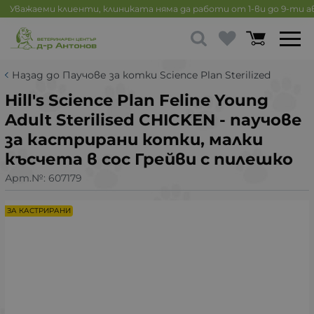
Уважаеми клиенти, клиниката няма да работи от 1-ви до 9-ти 
Назад до Паучове за котки Science Plan Sterilized
Hill's Science Plan Feline Young
Adult Sterilised CHICKEN - паучове
за кастрирани котки, малки
късчета в сос Грейви с пилешко
Арт.№:
607179
ЗА КАСТРИРАНИ