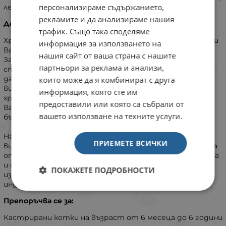
персонализираме съдържанието,
лесно смилаеми съставки.
рекламите и да анализираме нашия
Допълнителна информация:
трафик. Също така споделяме
Храна с отличен вкус за дълъг и щастлив живот. Вие и
информация за използването на
Вашият любимец имате дълбока и специална връзка.
нашия сайт от ваша страна с нашите
Защото всеки миг, който прекарвате заедно, е
партньори за реклама и анализи,
специален, и именно затова ние се стараем да ви
дарим с повече такива мигове. Благодарение на
които може да я комбинират с друга
висококачествените си съставки и подходящите
информация, която сте им
хранителни вещества, Hill's Science Plan дава на
предоставили или която са събрали от
Вашата котка храната, от която се нуждае, за да
вашето използване на техните услуги.
бъде здрава и щастлива през целия си живот.
Нашата храна за котки се прави от най-
ПРИЕМЕТЕ ВСИЧКИ
висококачествени съставки. Тези съставки трябва да
отговарят на нашите строги изисквания за чистота
и съдържание на хранителни вещества, които
ПОКАЖЕТЕ ПОДРОБНОСТИ
изисквания надвишават стандартите на
индустрията.
Препоръчва се за:
Кастрирани котки на възраст от 6 месеца до 6 години