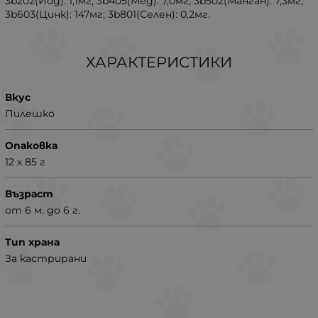
3b202(Йод): 1,1мг; 3b405(Мед): 7,0мг; 3b502(Манган): 7,3мг;
3b603(Цинк): 147мг; 3b801(Селен): 0,2мг.
ХАРАКТЕРИСТИКИ
Вкус
Пилешко
Опаковка
12 x 85 г
Възраст
от 6 м. до 6 г.
Тип храна
За кастрирани