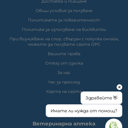
Доставка и плащане
Общи условия за ползване
Политиката за поверителност
Политика за използване на бисквитки
При възникване на спор, свързан с покупка онлайн,
можете да ползвате сайта ОРС
Вашите права
Отказ от сделка
За нас
Час за преглед
Карта на сайта
Здравейте 👋
Имате ли нужда от помощ?
КОНТАКТИ
Ветеринарна аптека