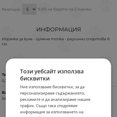
5.0/5 на базата на 2 оценки
Рейтинг:
ИНФОРМАЦИЯ
Играчка за куче - гумена топка - различни спортове 6
см.
ХАРАКТЕРИСТИКИ
Този уебсайт използва
Тегло (кг.)
бисквитки
0.20
Ние използваме бисквитки, за да
Баркод (ISBN, UPC, др.)
персонализираме съдържанието,
5400274646334
рекламите и да анализираме нашия
трафик. Също така споделяме
информация за използването на