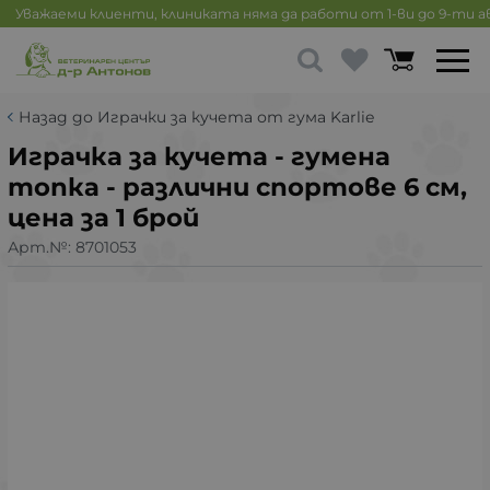
Уважаеми клиенти, клиниката няма да работи от 1-ви до 9-ти 
Назад до Играчки за кучета от гума Karlie
Играчка за кучета - гумена
топка - различни спортове 6 см,
цена за 1 брой
Арт.№:
8701053