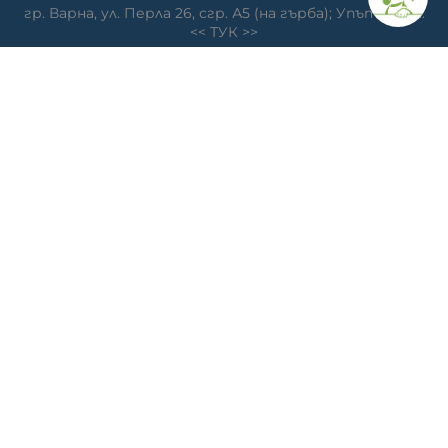
гр. Варна, ул. Перла 26, сгр. А5 (на гърба); Упътвания:
<<
ТУК
>>
Ветеринарна клиника д-р Антонов
Адрес: гр. Варна, ж.к. Победа, ул. "акад. Андрей Сахаров"
19; Упътвания: <<
ТУК
>>
Телефон клиника: 0876 738 848
Телефон онлайн магазин: 0878 786 733
МЕТОДИ НА ПЛАЩАНЕ
СЛЕДВАЙТЕ НИ