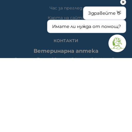
Час за преглед
Здравейте 👋
Карта на сайта
Имате ли нужда от помощ?
КОНТАКТИ
Ветеринарна аптека
гр. Варна, ул. Перла 26, сгр. А5 (на гърба); Упътвания:
<<
ТУК
>>
Ветеринарна клиника д-р Антонов
Адрес: гр. Варна, ж.к. Победа, ул. "акад. Андрей Сахаров"
19; Упътвания: <<
ТУК
>>
Телефон клиника: 0876 738 848
Телефон онлайн магазин: 0878 786 733
МЕТОДИ НА ПЛАЩАНЕ