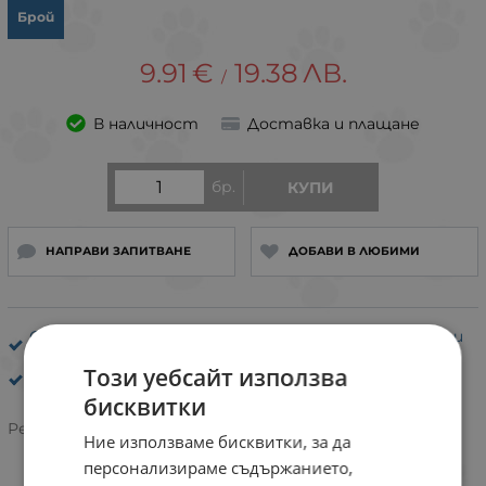
Брой
9.91
€
19.38
ЛВ.
/
В наличност
Доставка и плащане
бр.
КУПИ
НАПРАВИ ЗАПИТВАНЕ
ДОБАВИ В ЛЮБИМИ
Сликер четки за кучета - за сресване, разплитане и
отстраняване на мъртвата козината
Този уебсайт използва
Ferplast
бисквитки
Рейтинг:
Ние използваме бисквитки, за да
персонализираме съдържанието,