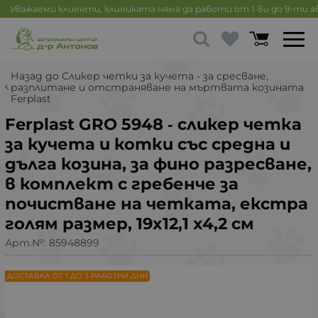
Уважаеми клиенти, клиниката няма да работи от 1-ви до 9-ти 
Назад до Сликер четки за кучета - за сресване,
разплитане и отстраняване на мъртвата козината
Ferplast
Ferplast GRO 5948 ‐ сликер четка
за кучета и котки със средна и
дълга козина, за фино разресване,
в комплект с гребенче за
почистване на четката, екстра
голям размер, 19x12,1 x4,2 см
Арт.№:
85948899
ДОСТАВКА ОТ 1 ДО 3 РАБОТНИ ДНИ