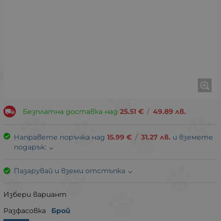
Безплатна доставка над
25.51
€
/
49.89
лв.
Направете поръчка над
15.99
€
/
31.27
лв.
и вземете
подарък:
Пазарувай и вземи отстъпка
Избери вариант
Разфасовка
Брой