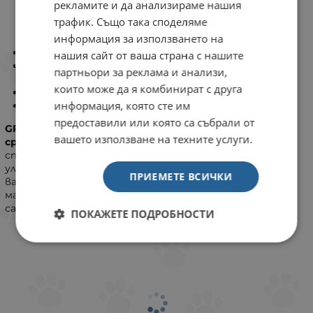
рекламите и да анализираме нашия
ИНФОРМАЦИЯ
трафик. Също така споделяме
информация за използването на
Сликер четка за кучета и котки
нашия сайт от ваша страна с нашите
Перфектно премахва мъртвата козина от
партньори за реклама и анализи,
подкосъма на вашия любимец
които може да я комбинират с друга
Идеална за животни със средна и дълга козина
информация, която сте им
Малка четка включена в комплекта
предоставили или която са събрали от
GRO 5948 е сликер четка за котки и кучета със
вашето използване на техните услуги.
средна и дълга козина,
оборудвана с извити
стоманени игли, които премахват мъртвата козина,
улеснявайки финалното разресване на козината на
ПРИЕМЕТЕ ВСИЧКИ
вашия любимец. В комплекта ще намерите и полезна
малка четка за премахване на мъртвата козина от
самата четка.
ПОКАЖЕТЕ ПОДРОБНОСТИ