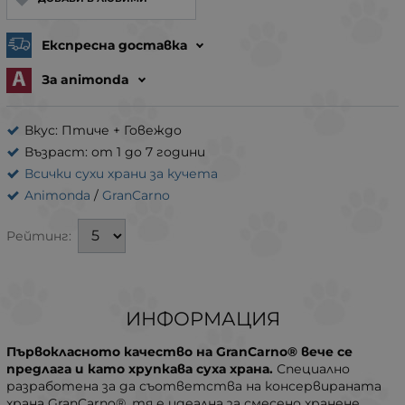
Експресна доставка
За animonda
Вкус: Птиче + Говеждо
Възраст: от 1 до 7 години
Всички сухи храни за кучета
Animonda
/
GranCarno
Рейтинг:
ИНФОРМАЦИЯ
Първокласното качество на GranCarno® вече се
предлага и като хрупкава суха храна.
Специално
разработена за да съответства на консервираната
храна GranCarno®, тя е идеална за смесено хранене.