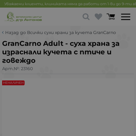
Уважаеми клиенти, клиниката няма да работи от 1-ви до 9-ти 
Назад до Всички сухи храни за кучета GranCarno
GranCarno Adult - суха храна за
израснали кучета с птиче и
говеждо
Арт.№:
23160
НЕНАЛИЧЕН