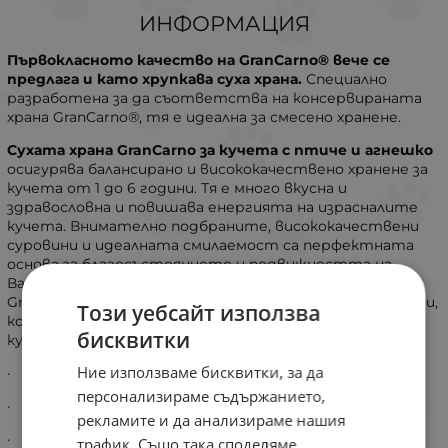
ИНФОРМАЦИЯ
Първокласното качество на GranCarno® вече се
предлага и като хрупкава суха храна.
Специално
разработена за да съответства на консервираната
храна GranCarno®, тя е идеална за смесено хранене.
Сухата храна GranCarno за кучета с птиче и агнешко
осигурява балансирано и висококачествено хранене за
кучета от 1 до 6 години. Тя е много вкусна и
здравословна и повишава енергията на израсналите
кучета. Внимателно подбраните, висококачествени
суровини и идеалната смилаемост са перфектната
основа за благосъстоянието и подвижността на
Вашето куче. Както при всички продукти на
GranCarno®, зърнените храни са съзнателно избегнати,
Този уебсайт използва
което ги прави подходящи дори за чувствителни
бисквитки
кучета.
Ние използваме бисквитки, за да
· Богата на прясно птиче месо
персонализираме съдържанието,
· Високо съдържание на животински протеин
рекламите и да анализираме нашия
· Рециклируема опаковка
трафик. Също така споделяме