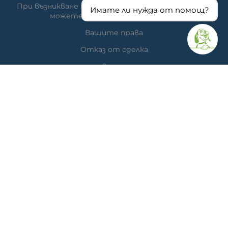
При възникване на спор, свързан с покупка онлайн,
Имате ли нужда от помощ?
можете да ползвате сайта ОРС
Вашите права
Отказ от сделка
За нас
Час за преглед
Карта на сайта
КОНТАКТИ
Ветеринарна аптека
гр. Варна, ул. Перла 26, сгр. А5 (на гърба); Упътвания:
<<
ТУК
>>
Ветеринарна клиника д-р Антонов
Адрес: гр. Варна, ж.к. Победа, ул. "акад. Андрей Сахаров"
19; Упътвания: <<
ТУК
>>