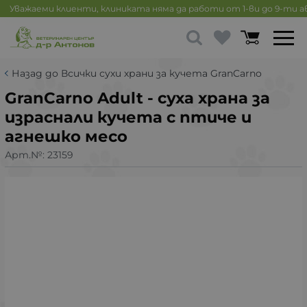
Уважаеми клиенти, клиниката няма да работи от 1-ви до 9-ти 
Назад до Всички сухи храни за кучета GranCarno
GranCarno Adult - суха храна за
израснали кучета с птиче и
агнешко месо
Арт.№:
23159