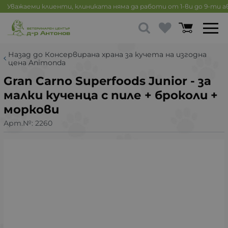
Уважаеми клиенти, клиниката няма да работи от 1-ви до 9-ти 
Назад до Консервирана храна за кучета на изгодна
цена Animonda
Gran Carno Superfoods Junior - за
малки кученца с пиле + броколи +
моркови
Арт.№:
2260