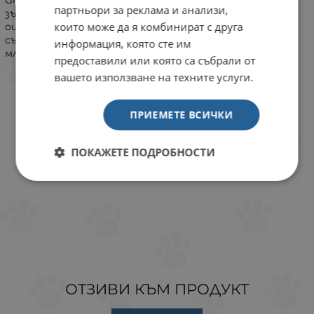
партньори за реклама и анализи,
зърно, соя, захар, подобрители на вкуса, изкуствени
които може да я комбинират с друга
оцветители или консерванти. Той е специално
съобразен с хранителните нужди на растящите
информация, която сте им
млади кучета.
предоставили или която са събрали от
вашето използване на техните услуги.
ПРИЕМЕТЕ ВСИЧКИ
ПОКАЖЕТЕ ПОДРОБНОСТИ
ОТЗИВИ КЪМ ПРОДУКТ