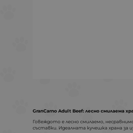
GranCarno Adult Beef: лесно смилаема х
Говеждото е лесно смилаемо, несравним
съставки. Идеалната кучешка храна за и