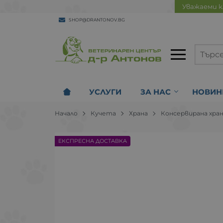
Уважаеми к
SHOP@DRANTONOV.BG
УСЛУГИ
ЗА НАС
НОВИН
Начало
Кучета
Храна
Консервирана хра
ЕКСПРЕСНА ДОСТАВКА