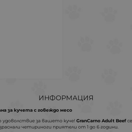
ИНФОРМАЦИЯ
рана за кучета с говеждо месо
о удоволствие за вашето куче!
GranCarno Adult Beef
се
зраснали четириноги приятели от 1 до 6 години.