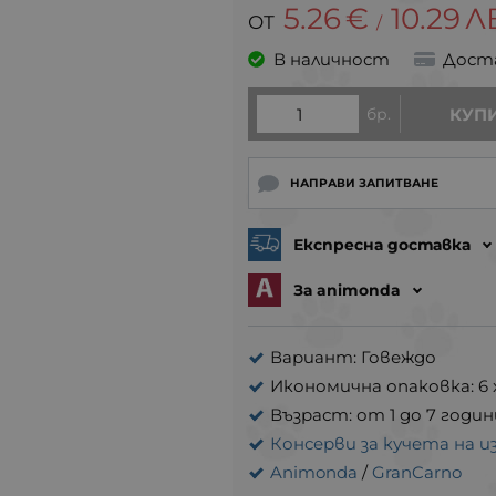
5.26
€
10.29
Л
/
В наличност
Дост
бр.
КУП
НАПРАВИ ЗАПИТВАНЕ
Експресна доставка
За animonda
Вариант: Говеждо
Икономична опаковка: 6 x
Възраст: от 1 до 7 годин
Консерви за кучета на и
Animonda
/
GranCarno