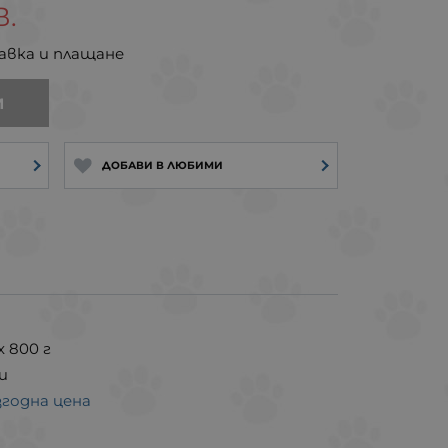
В.
авка и плащане
И
ДОБАВИ В ЛЮБИМИ
 800 г
и
згодна цена