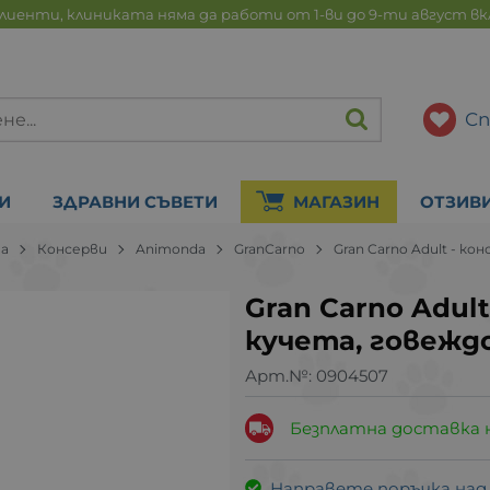
лиенти, клиниката няма да работи от 1-ви до 9-ти август в
Сп
И
ЗДРАВНИ СЪВЕТИ
МАГАЗИН
ОТЗИВ
на
Консерви
Animonda
GranCarno
Gran Carno Adult - к
Gran Carno Adult
кучета, говеждо
Арт.№:
0904507
Безплатна доставка 
Направете поръчка над