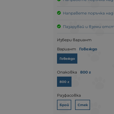
Направете поръчка над
Пазарувай и вземи отс
Избери вариант
Вариант
Говеждо
Говеждо
Опаковка
800 г
800 г
Разфасовка
Брой
Стек