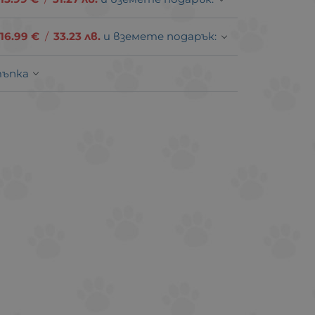
16.99
€
/
33.23
лв.
и вземете подарък:
тъпка