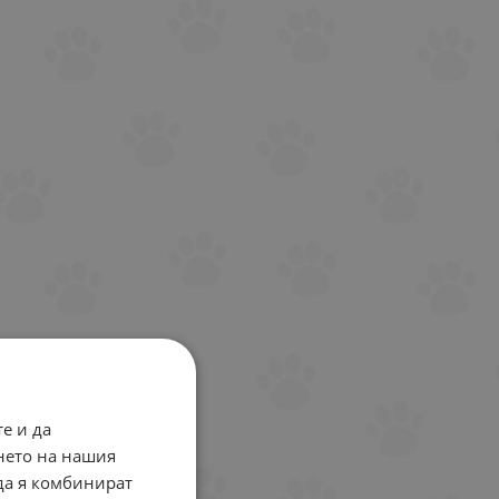
е и да
нето на нашия
 да я комбинират