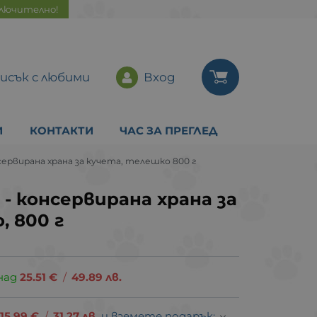
ключително!
исък с любими
Вход
И
КОНТАКТИ
ЧАС ЗА ПРЕГЛЕД
онсервирана храна за кучета, телешко 800 г
 - консервирана храна за
, 800 г
над
25.51
€
/
49.89
лв.
15.99
€
/
31.27
лв.
и вземете подарък: