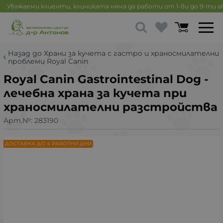
Уважаеми клиенти, клиниката няма да работи от 1-ви до 9-ти 
Назад до Храни за кучета с гастро и храносмилателни
проблеми Royal Canin
Royal Canin Gastrointestinal Dog -
лечебна храна за кучета при
храносмилателни разстройства
Арт.№:
283190
ДОСТАВКА ДО 4 РАБОТНИ ДНИ