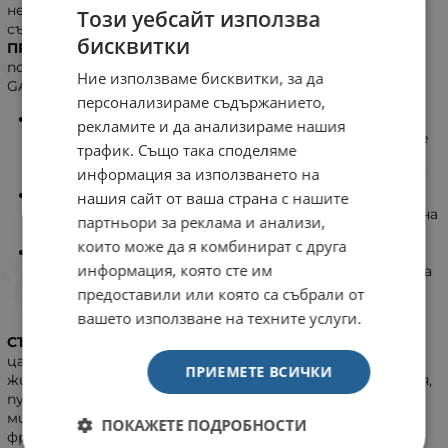
непропускливост. Лесносмилаема храна с повишено
Този уебсайт използва
съдържание на натрий и калий.
бисквитки
ПРЕПОРЪКИ:
Препоръчва се преди употреба да се
потърси мнението на ветеринарен лекар. Давайте
Ние използваме бисквитки, за да
GASTROINTESTINAL суха храна до 12 седмици.
персонализираме съдържанието,
ПОДПОМАГА ХРАНОСМИЛАНЕТО
рекламите и да анализираме нашия
Лесносмилаема формула с балансирано съдържание
трафик. Също така споделяме
на фибри за подпомагане на нормалното
информация за използването на
храносмилане и чревна перисталтика.
ВИСОКА ЕНЕРГИЙНОСТ
нашия сайт от ваша страна с нашите
Високото енергийно съдържание намалява обема на
партньори за реклама и анализи,
поетата храна и натоварването на червата.
които може да я комбинират с друга
ПОДПОМАГА МИКРОБИОМА
информация, която сте им
Формула с подбрани пребиотици за поддържане на
здрав храносмилателен тракт и чревен
предоставили или която са събрали от
микробиом.
вашето използване на техните услуги.
СЪСТАВ:
ориз*, дехидратирани птичи протеини*,
царевица*, животински мазнини**, хидролизирани
ПРИЕМЕТЕ ВСИЧКИ
животински протеини*, яйчен прах*, продукти от мая,
пулп от цвекло, соево масло**, растителни влакнини,
минерали, рибено масло**, люспи и семена от псилиум,
ПОКАЖЕТЕ ПОДРОБНОСТИ
фрукто-олигозахариди, масло от водорасли