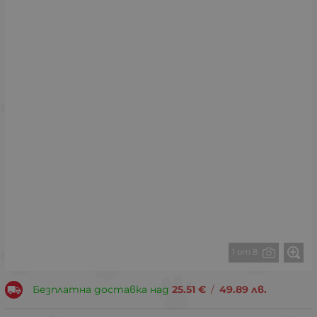
1 от 8
Безплатна доставка над
25.51
€
/
49.89
лв.