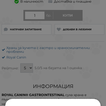
В наличност
Доставка и плащане
бр.
КУПИ
НАПРАВИ ЗАПИТВАНЕ
ДОБАВИ В ЛЮБИМИ
Храни за кучета с гастро и храносмилателни
проблеми
Royal Canin
5.0/5 на базата на 1 оценка
Рейтинг:
ИНФОРМАЦИЯ
ROYAL CANIN® GASTROINTESTINAL
суха храна е
пълноценна диетична храна за кучета, създадена за
намаляване на риска от смущения в чревната