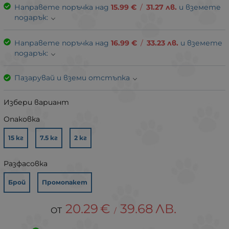
Направете поръчка над
15.99
€
/
31.27
лв.
и вземете
подарък:
Направете поръчка над
16.99
€
/
33.23
лв.
и вземете
подарък:
Пазарувай и вземи отстъпка
Избери вариант
Опаковка
15 кг
7.5 кг
2 кг
Разфасовка
Брой
Промопакет
20.29
€
39.68
ЛВ.
/