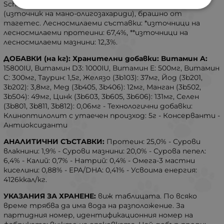
Schizochytrium sp. (източник на DHA)**, дрожди
(източник на мано-олигозахариди), брашно от
тагетес. Лесносмилаеми съставки: *източници на
лесносмилаеми протеини: 67,4%, **източници на
лесносмилаеми мазнини: 12,3%.
ДОБАВКИ (на кг): Хранителни добавки: Витамин A:
15800IU, Витамин D3: 1000IU, Витамин E: 500мг, Витамин
C: 300мг, Таурин: 1,5г, Желязо (3b103): 37мг, Йод (3b201,
3b202): 3,8мг, Мед (3b405, 3b406): 12мг, Манган (3b502,
3b504): 49мг, Цинк (3b603, 3b605, 3b606): 131мг, Селен
(3b801, 3b811, 3b812): 0,06мг - Технологични добавки:
Клиноптилолит с утаечен произход: 5г - Консерванти -
Антиоксиданти
АНАЛИТИЧНИ СЪСТАВКИ:
Протеин: 25,0% - Сурови
влакнини: 1,9% - Сурови мазнини: 20,0% - Сурова пепел:
6,4% - Калий: 0,7% - Натрий: 0,4% - Омега-3 мастни
киселини: 0,88% - EPA/DHA: 0,41% - Усвоима енергия:
4126ккал/кг.
УКАЗАНИЯ ЗА ХРАНЕНЕ:
виж таблицата. По всяко
време трябва да има вода на разположение. За
партидния номер, идентификационния номер на