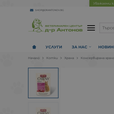
Уважаеми к
SHOP@DRANTONOV.BG
УСЛУГИ
ЗА НАС
НОВИН
Начало
Котки
Храна
Консервирана хран