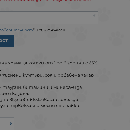
 поверителност
“ и съм съгласен.
ОСТ!
на храна за котки от 1 до 6 години с 65%
.
зърнени култури, соя и добавена захар
 таурин, витамини и минерали за
це и козина.
ни вкусове, включващи говеждо,
руги първокласни месни съставки.