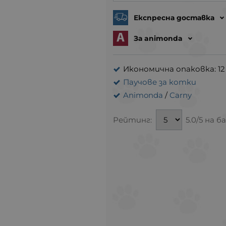
Експресна доставка
За animonda
Икономична опаковка: 12 
Паучове за котки
Animonda
/
Carny
Рейтинг:
5.0/5 на б