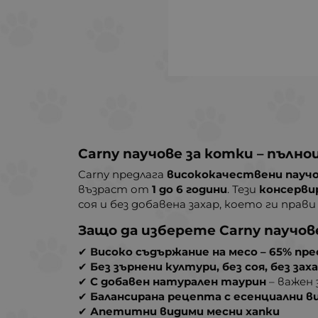
Carny паучове за котки – пълно
Carny предлага
висококачествени паучо
възраст от
1 до 6 години
. Тези
консерви
соя и без добавена захар, което ги прав
Защо да изберете Carny паучов
✔
Високо съдържание на месо – 65% пр
✔
Без зърнени култури, без соя, без зах
✔
С добавен натурален таурин
– важен 
✔
Балансирана рецепта с есенциални в
✔
Апетитни видими месни хапки