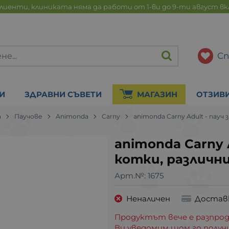
лиенти, клиниката няма да работи от 1-ви до 9-ти август в
Сп
И
ЗДРАВНИ СЪВЕТИ
МАГАЗИН
ОТЗИВ
а
Паучове
Animonda
Carny
animonda Carny Adult - пауч 
animonda Carny A
котки, различни
Арт.№:
1675
Неналичен
Достав
Продуктът вече е разпрод
Ви уведомим щом го получ