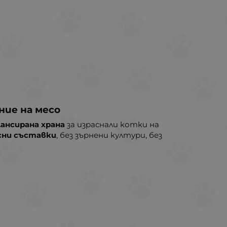
ние на месо
лансирана храна
за израснали котки на
сни съставки
, без зърнени култури, без