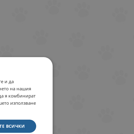
е и да
нето на нашия
 да я комбинират
ашето използване
ТЕ ВСИЧКИ