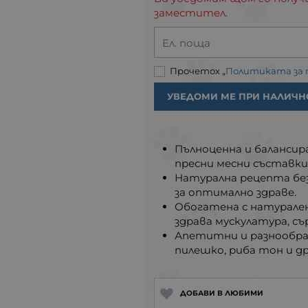
заместител.
Ел. поща
Прочетох „
Политиката за
УВЕДОМИ МЕ ПРИ НАЛИЧН
Пълноценна и балансира
пресни месни съставки
Натурална рецепта без 
за оптимално здраве.
Обогатена с натурален
здрава мускулатура, сър
Апетитни и разнообраз
пилешко, риба тон и д
ДОБАВИ В ЛЮБИМИ