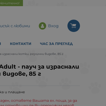
ключително!
исък с любими
Вход
И
КОНТАКТИ
ЧАС ЗА ПРЕГЛЕД
за израснали котки, различни видове, 85 г
dult - пауч за израснали
 видове, 85 г
ка и плащане
аден, оставете Вашата ел. поща, за да
им отново или да Ви предложим негов