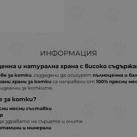
ИНФОРМАЦИЯ
ценна и натурална храна с високо съдържа
ве за котки
, създадени да осигурят
пълноценна и ба
рани храни за котки
са направени от
100% пресни ме
и идеални за котките.
е за котки?
есни месни съставки
ар
за здравето на сърцето и очите
итамини и минерали