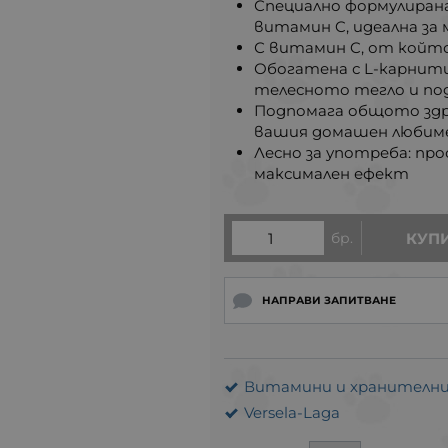
Специално формулиран
витамин C, идеална за
С витамин C, от койт
Обогатена с L-карнити
телесното тегло и по
Подпомага общото здр
вашия домашен любим
Лесно за употреба: пр
максимален ефект
бр.
КУП
НАПРАВИ ЗАПИТВАНЕ
Витамини и хранителни
Versela-Laga