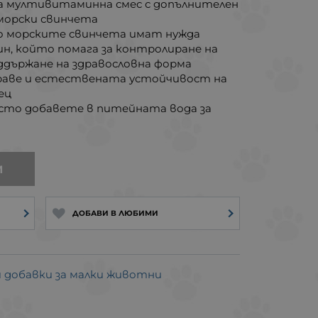
а мултивитаминна смес с допълнителен
 морски свинчета
о морските свинчета имат нужда
н, който помага за контролиране на
ддържане на здравословна форма
аве и естествената устойчивост на
ец
осто добавете в питейната вода за
И
ДОБАВИ В ЛЮБИМИ
 добавки за малки животни