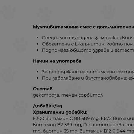
Мултивитаминна смес с допълнителен
Специално създадена за морски сви
Обогатена с L-карнитин, който пом
Подпомага общото здраве и естес
Начин на употреба
За поддържане на оптимално състоян
При заболяване и възстановяване: еж
Състав
декстроза, течен сорбитол
Добавки/kg
Хранителни добавки:
E300 витамин C 88 689 mg, E672 витамин A
витамин B2 399 mg, D-пантотенова кисел
mg, биотин 35 mg, витамин B12 0,044 mg