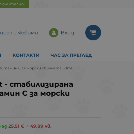
ключително!
исък с любими
Вход
И
КОНТАКТИ
ЧАС ЗА ПРЕГЛЕД
 витамин С за морски свинчета 50ml
it - стабилизирана
амин С за морски
над
25.51
€
/
49.89
лв.