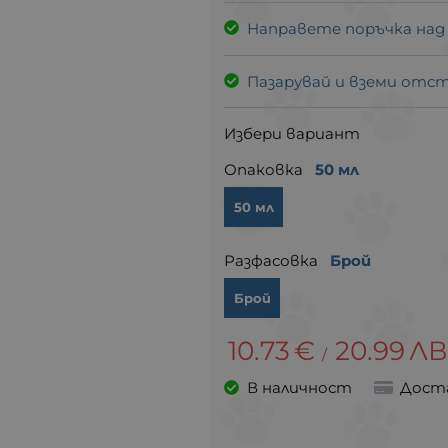
Направете поръчка над
Пазарувай и вземи отс
Избери вариант
Опаковка
50 мл
50 мл
Разфасовка
Брой
Брой
10.73
€
20.99
ЛВ
/
В наличност
Дост