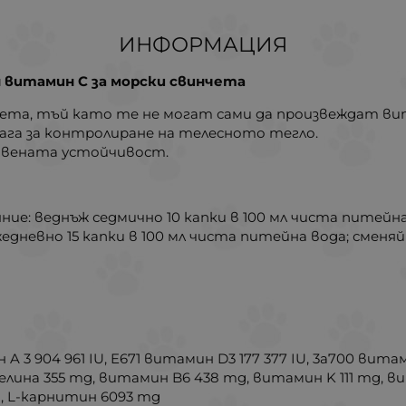
ИНФОРМАЦИЯ
 витамин C за морски свинчета
нчета, тъй като те не могат сами да произвеждат ви
ага за контролиране на телесното тегло.
твената устойчивост.
ие: веднъж седмично 10 капки в 100 мл чиста питейна
едневно 15 капки в 100 мл чиста питейна вода; сменя
 3 904 961 IU, E671 витамин D3 177 377 IU, 3a700 вита
ина 355 mg, витамин B6 438 mg, витамин K 111 mg, ви
, L-карнитин 6093 mg