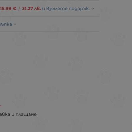
15.99
€
/
31.27
лв.
и вземете подарък:
тъпка
.
авка и плащане