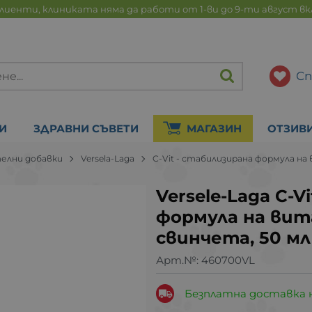
лиенти, клиниката няма да работи от 1-ви до 9-ти август в
Сп
И
ЗДРАВНИ СЪВЕТИ
МАГАЗИН
ОТЗИВ
елни добавки
Versela-Laga
C-Vit - стабилизирана формула на
Versele-Laga C-V
формула на вит
свинчета, 50 мл
Арт.№:
460700VL
Безплатна доставка 