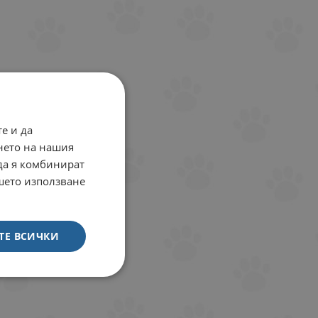
е и да
нето на нашия
 да я комбинират
ашето използване
ТЕ ВСИЧКИ