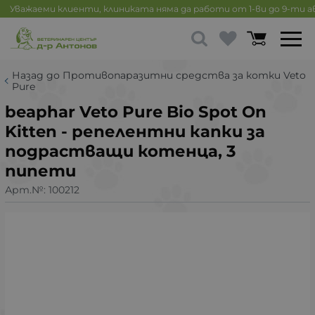
Уважаеми клиенти, клиниката няма да работи от 1-ви до 9-ти 
Назад до Противопаразитни средства за котки Veto
Pure
beaphar Veto Pure Bio Spot On
Kitten - репелентни капки за
подрастващи котенца, 3
пипети
Арт.№:
100212