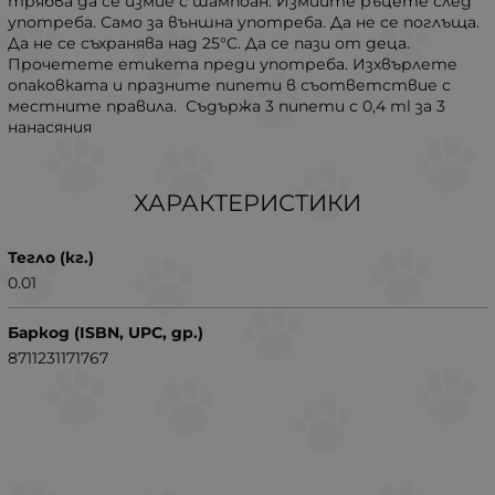
трябва да се измие с шампоан. Измийте ръцете след
употреба. Само за външна употреба. Да не се поглъща.
Да не се съхранява над 25°C. Да се ​​пази от деца.
Прочетете етикета преди употреба. Изхвърлете
опаковката и празните пипети в съответствие с
местните правила. Съдържа 3 пипети с 0,4 ml за 3
нанасяния
ХАРАКТЕРИСТИКИ
Тегло (кг.)
0.01
Баркод (ISBN, UPC, др.)
8711231171767