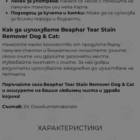
Лесен за употреба:
Нанася се лесно с помощта на
памучен тампон или мека кърпа.
Подходящ за кучета и котки:
Може да се използва
за всички породи и възрасти.
Как да използвате Beaphar Tear Stain
Remover Dog & Cat:
Нанесете малко количество от продукта върху
памучен тампон и внимателно почистете зоните
около очите или другите засегнати места.
Избягвайте контакт с очите. За най-добри
резултати използвайте ежедневно до изчистване на
петната.
Поръчайте сега Beaphar Tear Stain Remover Dog & Cat
и осигурете на вашия любимец чиста и здрава
козина!
Състав:
2% Disodiumtetraborate
ХАРАКТЕРИСТИКИ