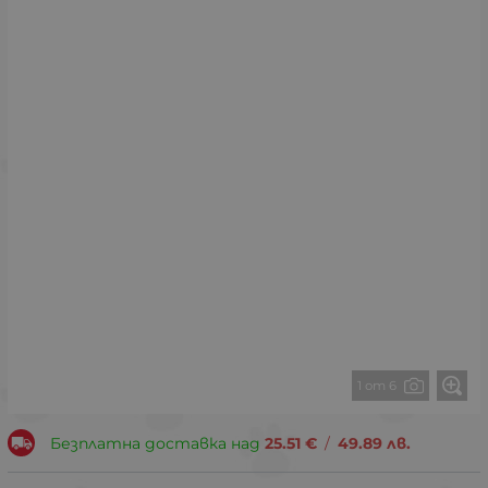
1 от 6
Безплатна доставка над
25.51
€
/
49.89
лв.