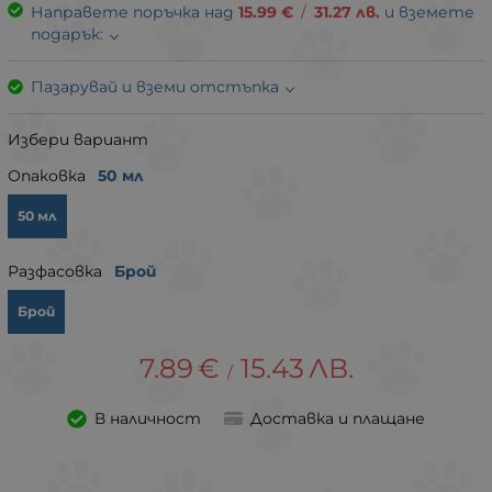
Направете поръчка над
15.99
€
/
31.27
лв.
и вземете
подарък:
Пазарувай и вземи отстъпка
Избери вариант
Опаковка
50 мл
50 мл
Разфасовка
Брой
Брой
7.89
€
15.43
ЛВ.
/
В наличност
Доставка и плащане