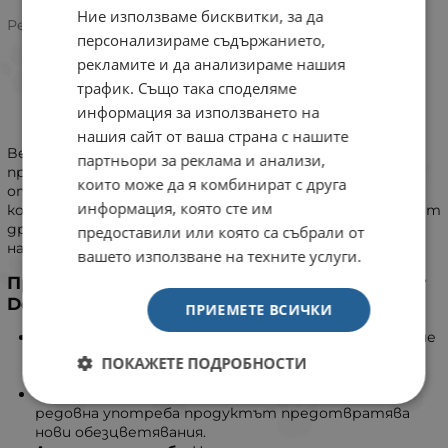
Ние използваме бисквитки, за да
5.0/5 на базата на 1 оценка
Рейтинг:
персонализираме съдържанието,
рекламите и да анализираме нашия
трафик. Също така споделяме
информация за използването на
ИНФОРМАЦИЯ
нашия сайт от ваша страна с нашите
Beaphar Tear Stain Remover е безопасен и ефективен
партньори за реклама и анализи,
продукт, специално създаден за премахване на петна
които може да я комбинират с друга
от сълзи и замърсявания около очите на кучета и
информация, която сте им
котки. Подходящ е и за премахване на кафяви петна от
други части на тялото (например: между пръстите
предоставили или която са събрали от
на лапите).
вашето използване на техните услуги.
Предимства на Beaphar Tear Stain Remover
Dog & Cat:
ПРИЕМЕТЕ ВСИЧКИ
Ефективно премахва петна:
Помага за премахване
на петната от сълзи и други оцветявания по
ПОКАЖЕТЕ ПОДРОБНОСТИ
козината.
Предотвратява появата на нови петна:
При
редовна употреба продуктът предотвратява
нови обезцветявания.