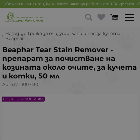
Уважаеми клиенти, клиниката няма да работи от 1-ви до 9-ти 
Назад до Грижа за очи, уши, лапи и нос за кучета
Beaphar
Beaphar Tear Stain Remover -
препарат за почистване на
козината около очите, за кучета
и котки, 50 мл
Арт.№:
1007130
ЕКСПРЕСНА ДОСТАВКА