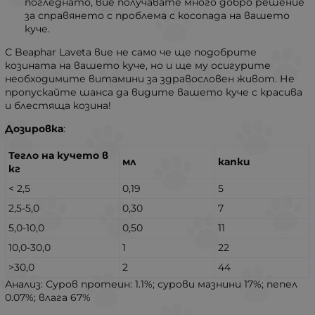
погледнато, вие получавате много добро решение
за справянето с проблема с косопада на вашето
куче.
С Beaphar Laveta вие не само че ще подобрите
козината на вашето куче, но и ще му осигурите
необходимите витамини за здравословен живот. Не
пропускайте шанса да видите вашето куче с красива
и блестяща козина!
Дозировка
:
Тегло на кучето в
мл
капки
кг
< 2,5
0,19
5
2,5-5,0
0,30
7
5,0-10,0
0,50
11
10,0-30,0
1
22
>30,0
2
44
Анализ: Суров протеин: 1.1%; сурови мазнини 17%; пепел
0.07%; влага 67%