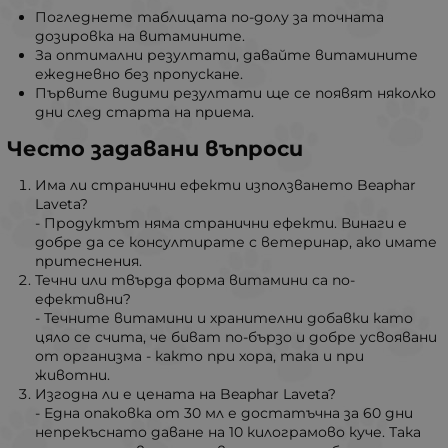
Погледнете таблицата по-долу за точната
дозировка на витамините.
За оптимални резултати, давайте витамините
ежедневно без пропускане.
Първите видими резултати ще се появят няколко
дни след старта на приема.
Често задавани въпроси
Има ли странични ефекти използването Beaphar
Laveta?
- Продуктът няма странични ефекти. Винаги е
добре да се консултирате с ветеринар, ако имате
притеснения.
Течни или твърда форма витамини са по-
ефективни?
- Течните витамини и хранителни добавки като
цяло се счита, че биват по-бързо и добре усвоявани
от организма - както при хора, така и при
животни.
Изгодна ли е цената на Beaphar Laveta?
- Една опаковка от 30 мл е достатъчна за 60 дни
непрекъснато даване на 10 килограмово куче. Така