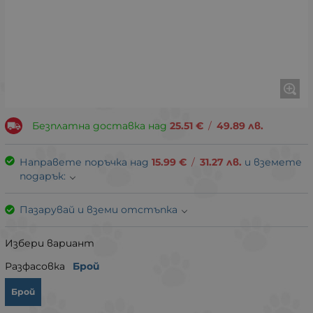
Безплатна доставка над
25.51
€
/
49.89
лв.
Направете поръчка над
15.99
€
/
31.27
лв.
и вземете
подарък:
Пазарувай и вземи отстъпка
Избери вариант
Разфасовка
Брой
Брой