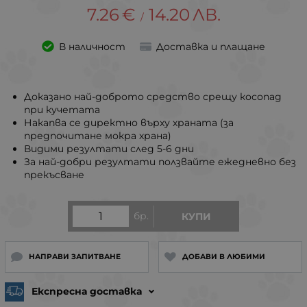
7.26
€
14.20
ЛВ.
/
В наличност
Доставка и плащане
Доказано най-доброто средство срещу косопад
при кучетата
Накапва се директно върху храната (за
предпочитане мокра храна)
Видими резултати след 5-6 дни
За най-добри резултати ползвайте ежедневно без
прекъсване
бр.
КУПИ
НАПРАВИ ЗАПИТВАНЕ
ДОБАВИ В ЛЮБИМИ
Експресна доставка