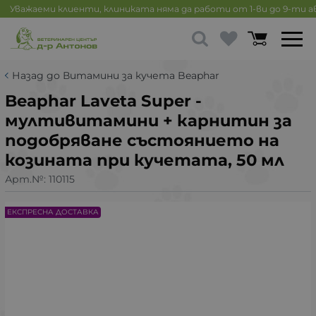
Уважаеми клиенти, клиниката няма да работи от 1-ви до 9-ти 
Назад до Витамини за кучета Beaphar
Beaphar Laveta Super -
мултивитамини + карнитин за
подобряване състоянието на
козината при кучетата, 50 мл
Арт.№:
110115
ЕКСПРЕСНА ДОСТАВКА