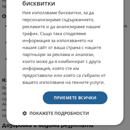
тези неприятности и да осигурите на вашето куче
бисквитки
красива, блестяща и гъста козина.
Ние използваме бисквитки, за да
Основни предимства на Beaphar Laveta
персонализираме съдържанието,
Премахва пърхота:
Помага за предотвратяване на
рекламите и да анализираме нашия
образуването на пърхот, което е често срещан
трафик. Също така споделяме
проблем при кучетата.
информация за използването на
Подпомага смяната на козината: Идеален за
нашия сайт от ваша страна с нашите
периоди на смяна на козината, когато кучето ви
може да има нужда от допълнителна подкрепа.
партньори за реклама и анализи,
Бързо усвояване: Течната форма на витамините
които може да я комбинират с друга
осигурява бързо и ефективно усвояване от
информация, която сте им
организма на кучето.
предоставили или която са събрали от
Как да използвате Beaphar Laveta?
вашето използване на техните услуги.
Витамините могат да се накапват директно върху
храната на вашето куче. Препоръчително е да
ПРИЕМЕТЕ ВСИЧКИ
използвате мокра храна (консерва, пастет или пауч).
Ако добавяте към суха храна, изчакайте няколко
минути, за да могат витамините да попият в
ПОКАЖЕТЕ ПОДРОБНОСТИ
гранулите.
Дозировка и видими резултати