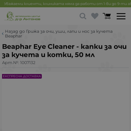
Уважаеми клиенти, клиниката няма да работи от 1-ви до 9-ти 
Назад до Грижа за очи, уши, лапи и нос за кучета
Beaphar
Beaphar Eye Cleaner - капки за очи
за кучета и котки, 50 мл
Арт.№:
1007132
ЕКСПРЕСНА ДОСТАВКА