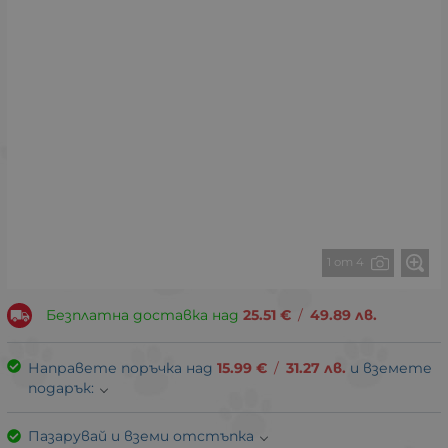
1 от 4
Безплатна доставка над
25.51
€
/
49.89
лв.
Направете поръчка над
15.99
€
/
31.27
лв.
и вземете
подарък:
Пазарувай и вземи отстъпка