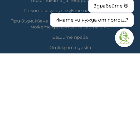
Политиката за поверителност
Здравейте 👋
Политика за използване на бисквитки
Имате ли нужда от помощ?
При възникване на спор, свързан с покупка онлайн,
можете да ползвате сайта ОРС
Вашите права
Отказ от сделка
За нас
Час за преглед
Карта на сайта
КОНТАКТИ
Ветеринарна аптека
гр. Варна, ул. Перла 26, сгр. А5 (на гърба); Упътвания:
<<
ТУК
>>