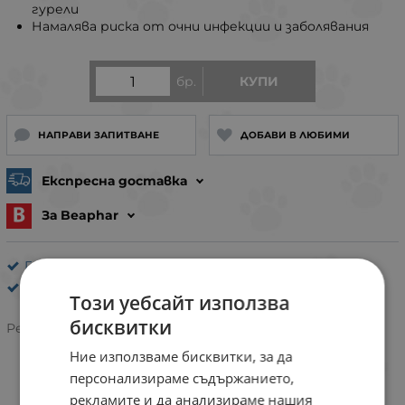
гурели
Намалява риска от очни инфекции и заболявания
бр.
КУПИ
НАПРАВИ ЗАПИТВАНЕ
ДОБАВИ В ЛЮБИМИ
Експресна доставка
За Beaphar
Грижа за очи, уши, лапи и нос за кучета
Beaphar
Този уебсайт използва
бисквитки
Рейтинг:
Ние използваме бисквитки, за да
персонализираме съдържанието,
рекламите и да анализираме нашия