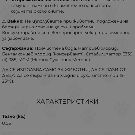
памучен тампон и внимателно почистете
козината около очите.
⚠
Важно:
Не използвайте при животни, подложени на
ветеринарно лечение за очни проблеми.
Консултирайте се с ветеринарен лекар при съмнение
за заболяване.
Съдържание:
Пречистена вода, Натриев хлорид,
Бензалкониев Хлорид (консервант), Стабилизатор Е339
(ii) 385, МСМ (Метил Сулфонил Метан)
ДА СЕ ИЗПОЛЗВА САМО ЗА ЖИВОТНИ, ДА СЕ ПАЗИ ОТ
ДЕЦА. Да се съхранява на хладно и сухо място (при 15-
25°C).
ХАРАКТЕРИСТИКИ
Тегло (кг.)
0.05