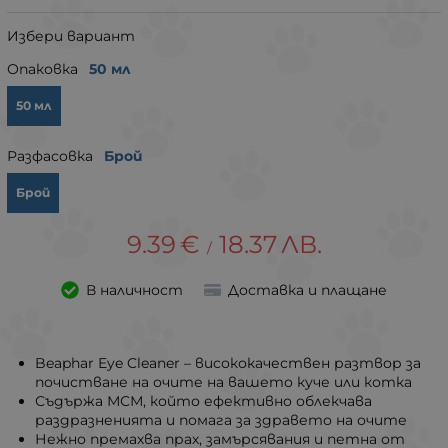
Избери вариант
Опаковка
50 мл
50 мл
Разфасовка
Брой
Брой
9.39
€
18.37
ЛВ.
/
В наличност
Доставка и плащане
Beaphar Eye Cleaner – висококачествен разтвор за
почистване на очите на вашето куче или котка
Съдържа МСМ, който ефективно облекчава
раздразненията и помага за здравето на очите
Нежно премахва прах, замърсявания и петна от