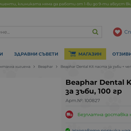
лиенти, клиниката няма да работи от 1-ви до 9-ти август в
Сп
И
ЗДРАВНИ СЪВЕТИ
МАГАЗИН
ОТЗИВ
нтална хигиена
Beaphar
Beaphar Dental Kit паста за зъби + че
Beaphar Dental K
за зъби, 100 гр
Арт.№:
100827
Безплатна доставка 
Направете поръчка над