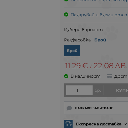
Пазарувай и вземи отс
Избери вариант
Разфасовка
Брой
Брой
11.29
€
22.08
ЛВ.
/
В наличност
Дост
бр.
КУП
НАПРАВИ ЗАПИТВАНЕ
Експресна доставка