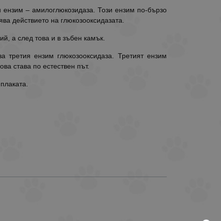
 ензим – амилоглюкозидаза. Този ензим по-бързо
рява действието на глюкозооксидазата.
й, а след това и в зъбен камък.
за третия ензим глюкозооксидаза. Третият ензим
ва става по естествен път.
 плаката.