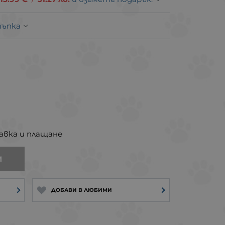
тъпка
авка и плащане
И
ДОБАВИ В ЛЮБИМИ