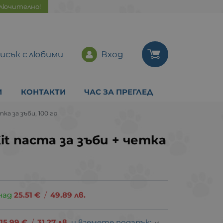
ключително!
исък с любими
Вход
И
КОНТАКТИ
ЧАС ЗА ПРЕГЛЕД
тка за зъби, 100 гр
it паста за зъби + четка
над
25.51
€
/
49.89
лв.
15.99
€
/
31.27
лв.
и вземете подарък: