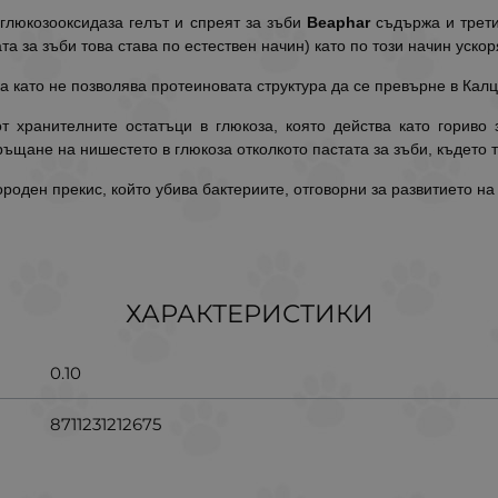
глюкозооксидаза гелът и спреят за зъби
Beaphar
съдържа и трети
та за зъби това става по естествен начин) като по този начин уско
 като не позволява протеиновата структура да се превърне в Калци
хранителните остатъци в глюкоза, която действа като гориво 
щане на нишестето в глюкоза отколкото пастата за зъби, където то
оден прекис, който убива бактериите, отговорни за развитието на
ХАРАКТЕРИСТИКИ
0.10
8711231212675