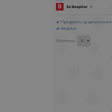
За Beaphar
Продукти за денталнат
Beaphar
Рейтинг: