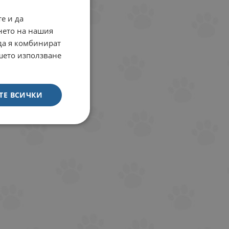
е и да
нето на нашия
 да я комбинират
ашето използване
ТЕ ВСИЧКИ