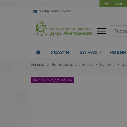
Уважаеми к
SHOP@DRANTONOV.BG
УСЛУГИ
ЗА НАС
НОВИН
Начало
Ветеринарна аптека
Кучета
Де
ЕКСПРЕСНА ДОСТАВКА