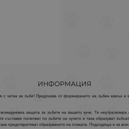
ИНФОРМАЦИЯ
я с четка за зъби! Предпазва от формирането на зъбен камък и е
 всекидневна защита за зъбите на вашето куче. Тя неутрализира п
е съставки полепват по зъбите на кучето и така образуват зъбна
така предотвратяват образуването на плаката. Подходяща е за всич