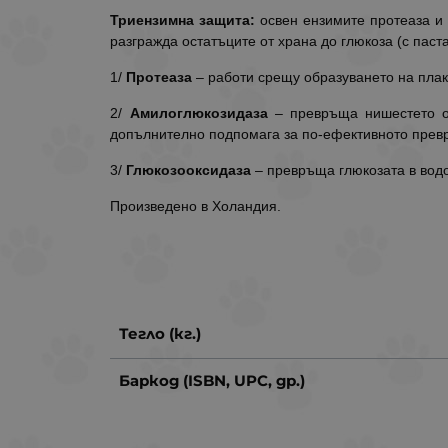
Триензимна защита:
освен ензимите протеаза и 
разгражда остатъците от храна до глюкоза (с паста
1/
Протеаза
– работи срещу образуването на плака
2/
Амилоглюкозидаза
– превръща нишестето от 
допълнително подпомага за по-ефективното превръ
3/
Глюкозооксидаза
– превръща глюкозата в водор
Произведено в Холандия.
Тегло (кг.)
Баркод (ISBN, UPC, др.)