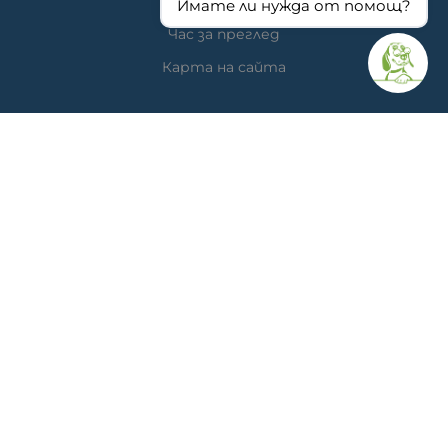
За нас
Имате ли нужда от помощ?
Час за преглед
Карта на сайта
КОНТАКТИ
Ветеринарна аптека
гр. Варна, ул. Перла 26, сгр. А5 (на гърба); Упътвания:
<<
ТУК
>>
Ветеринарна клиника д-р Антонов
Адрес: гр. Варна, ж.к. Победа, ул. "акад. Андрей Сахаров"
19; Упътвания: <<
ТУК
>>
Телефон клиника: 0876 738 848
Телефон онлайн магазин: 0878 786 733
МЕТОДИ НА ПЛАЩАНЕ