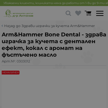
Уважаеми клиенти, клиниката няма да работи от 1-ви до 9-ти 
Назад до Здрави играчки за кучета Arm&Hammer
Arm&Hammer Bone Dental - здрава
играчка за кучета с дентален
ефект, кокал с аромат на
фъстъчено масло
Арт.№:
0303012
НЕНАЛИЧЕН