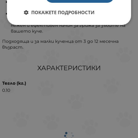
ИМПРЕГНИРАНА СЪС СОДА ЗА ХЛЯБ И НАПЪЛНО
БЕЗОПАСНО се бори с лошия дъх;
ПОКАЖЕТЕ ПОДРОБНОСТИ
100% БЕЗОПАСНО - този дентален кокъл е
подходящ за всички кучета и кученца. Безопасен,
нежен и ефективен начин за грижа за зъбите на
вашето куче.
Подходяща и за малки кученца от 3 до 12 месечна
възраст.
ХАРАКТЕРИСТИКИ
Тегло (кг.)
0.10