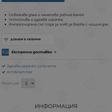
Освежава дъха и намалява зъбния камък
Устойчива и здрава играчка
Импрегнирана със сода за хляб за борба с лошия дъх
ДОБАВИ В ЛЮБИМИ
Експресна доставка
Здрави играчки за кучета
Arm&Hammer
Рейтинг:
ИНФОРМАЦИЯ