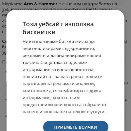
Марката
Arm & Hammer
е синоним на здравето на
зъбите и точно затова се превърна във водеща
дентална марка в сферата на домашните любимци с
голямо разнообразие от продукти, целящи да улеснят
Този уебсайт използва
собствениците да се грижат за своите кучешки
бисквитки
спътници.
Ние използваме бисквитки, за да
Сега
Arm & Hammer
включва и играчките като чудесна
възможност за поддържане на денталната хигиена и
персонализираме съдържанието,
здраве.
рекламите и да анализираме нашия
трафик. Също така споделяме
Предимства на денталните играчки
Arm & Hammer:
информация за използването на
ВАШЕТО КУЧЕ ЩЕ СЕ ЗАБАЛЯВА С ЧАСОВЕ -
нашия сайт от ваша страна с нашите
денталния кокъл ще държат кучето ви заето с
часове, докато каналите за почистване помагат за
партньори за реклама и анализи,
премахване на натрупването на зъбен камък и
които може да я комбинират с друга
плака;
информация, която сте им
ЗА НАЙ -МОЩНИТЕ ЗЪБИ - тази играчка за кучета е
предоставили или която са събрали от
изработена от супер здрав термопластичен
полимер за най-мощните зъби;
вашето използване на техните услуги.
ОПТИМАЛНО ПОЧИСТВАНЕ - грапавините на
кокъла се издигат до линията на венците за
ПРИЕМЕТЕ ВСИЧКИ
оптимално почистване;