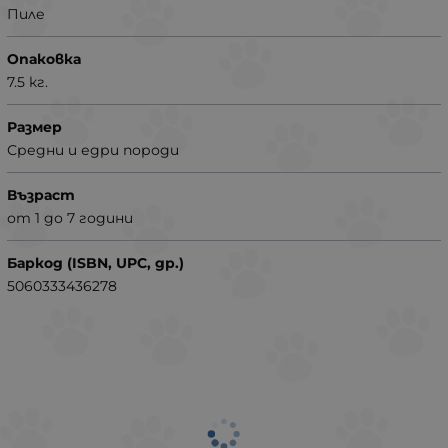
Пиле
Опаковка
7.5 кг.
Размер
Средни и едри породи
Възраст
от 1 до 7 години
Баркод (ISBN, UPC, др.)
5060333436278