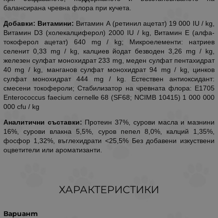
балансирана чревна флора при кучета.
Добавки: Витамини:
Витамин А (ретинил ацетат) 19 000 IU / kg,
Витамин D3 (холекалциферол) 2000 IU / kg, Витамин Е (алфа-
токоферол ацетат) 640 mg / kg; Микроелементи: натриев
селенит 0,33 mg / kg, калциев йодат безводен 3,26 mg / kg,
железен сулфат монохидрат 233 mg, меден сулфат пентахидрат
40 mg / kg, манганов сулфат монохидрат 94 mg / kg, цинков
сулфат монохидрат 444 mg / kg. Естествен антиоксидант:
смесени токофероли; Стабилизатор на чревната флора: E1705
Enterococcus faecium cernelle 68 (SF68; NCIMB 10415) 1 000 000
000 cfu / kg
Аналитични съставки:
Протеин 37%, сурови масла и мазнини
16%, сурови влакна 5,5%, суров пепел 8,0%, калций 1,35%,
фосфор 1,32%, въглехидрати <25,5% Без добавени изкуствени
оцветители или ароматизанти.
ХАРАКТЕРИСТИКИ
Вариант