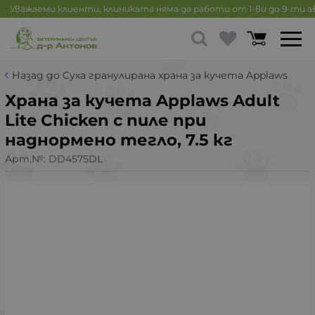
Уважаеми клиенти, клиниката няма да работи от 1-ви до 9-ти 
Назад до Суха гранулирана храна за кучета Applaws
Храна за кучета Applaws Adult
Lite Chicken с пиле при
наднормено тегло, 7.5 кг
Арт.№:
DD4575DL