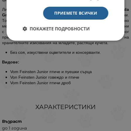
Линията
Vom Feinsten
, произведена в Германия от
Animonda
ПРИЕМЕТЕ ВСИЧКИ
GmbH
, предлага пастет за малки и растящи кученца над 35 дни.
Това са деликатесни пастети за кучета от висококачествено
месо, направени със специално подбрани съставки, съобразени
ПОКАЖЕТЕ ПОДРОБНОСТИ
с изискванията на всяка фаза от живота на вашия четириног
приятел. Специално разработена да съответства на
хранителните изисквания на младите, растящи кучета.
Без соя, изкуствени оцветители и консерванти.
Видове:
Vom Feinsten Junior птиче и пуешки сърца
Von Feinsten Junior говеждо и птиче
Vom Feinsten Junior птичи дроб
ХАРАКТЕРИСТИКИ
Възраст
до 1 година