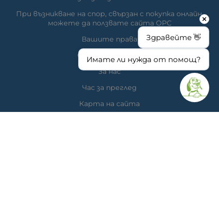
При възникване на спор, свързан с покупка онлайн,
можете да ползвате сайта ОРС
Здравейте 👋
Вашите права
Отказ от сделка
Имате ли нужда от помощ?
За нас
Час за преглед
Карта на сайта
КОНТАКТИ
Ветеринарна аптека
гр. Варна, ул. Перла 26, сгр. А5 (на гърба); Упътвания:
<<
ТУК
>>
Ветеринарна клиника д-р Антонов
Адрес: гр. Варна, ж.к. Победа, ул. "акад. Андрей Сахаров"