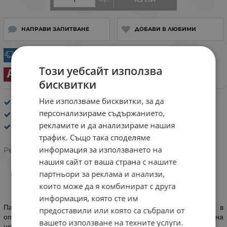
НАПРАВИ ЗАПИТВАНЕ
ДОБАВИ В ЛЮБИМИ
Експресна доставка
Този уебсайт използва
За animonda
бисквитки
Ние използваме бисквитки, за да
Възраст: до 1 година
персонализираме съдържанието,
Пастети за кучета
рекламите и да анализираме нашия
Animonda
/
Vom Feinsten
трафик. Също така споделяме
информация за използването на
Рейтинг:
нашия сайт от ваша страна с нашите
партньори за реклама и анализи,
които може да я комбинират с друга
ИНФОРМАЦИЯ
информация, която сте им
Пастетите за малки кученца
Animonda Vom Feinsten
са в
предоставили или която са събрали от
опаковки от 150 гр. Можете да ги вземете на още по-изгодна
вашето използване на техните услуги.
цена, ако закупите цял стек от вид.