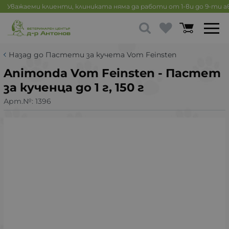
Уважаеми клиенти, клиниката няма да работи от 1-ви до 9-ти 
Назад до Пастети за кучета Vom Feinsten
Animonda Vom Feinsten - Пастет
за кученца до 1 г, 150 г
Арт.№:
1396