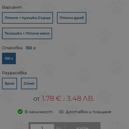
Вариант
Птиче + пуешки Сърца
Птичи дроб
Телешко + Птиче месо
Опаковка
150 г
150 г
Разфасовка
Брой
Стек
1.78
€
3.48
ЛВ.
/
В наличност
Доставка и плащане
бр.
КУПИ