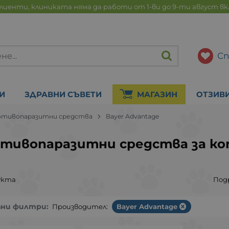
лиенти, клиниката няма да работи от 1-ви до 9-ти август в
Сп
И
ЗДРАВНИ СЪВЕТИ
МАГАЗИН
ОТЗИВ
отивопаразитни средства
Bayer Advantage
тивопаразитни средства за кот
укта
Под
ани филтри:
Производител:
Bayer Advantage