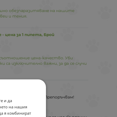
ешно обезпаразитяване на нашите
веи и тения.
 - цена за 1 пипета, Брой
съотношение цена-качество. Уби
 са изключително важни, за да се случи
рзо и на добри цени. Препоръчвам!
е и да
нето на нашия
 да я комбинират