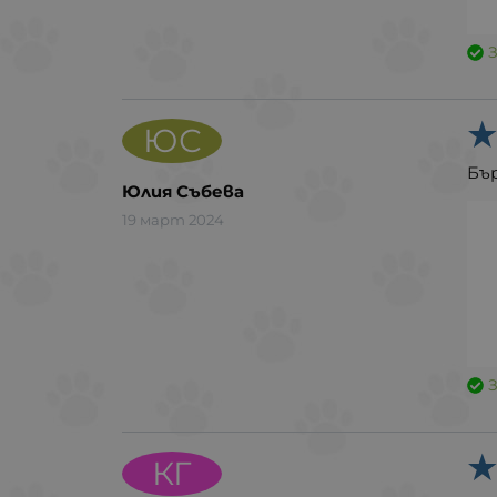
ЮС
Бър
Юлия Събева
19 март 2024
КГ