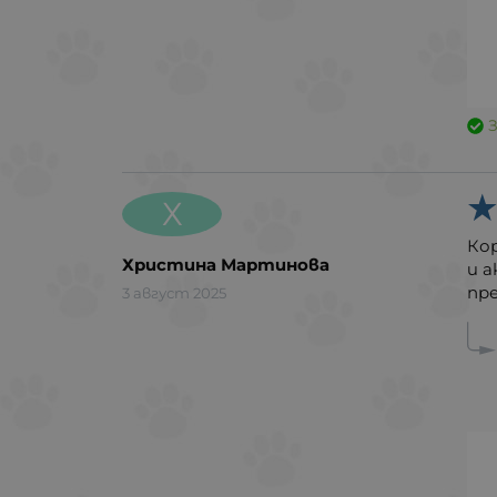
Х
Кор
Христина Мартинова
и а
пр
3 август 2025