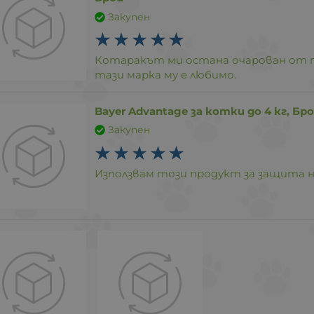
Закупен
Котаракът ми остана очарован от па
тази марка му е любимо.
Bayer Advantage за котки до 4 кг, Бр
Закупен
Използвам този продукт за защита н