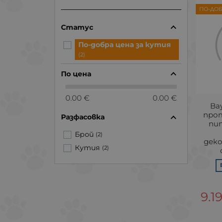
ПО-ДОБ
Статус
По-добра цена за кутия
(2)
По цена
0.00 €
0.00 €
Ba
про
Разфасовка
пи
Брой
(2)
деко
Кутия
(2)
9.1