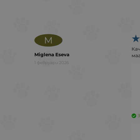
M
Ка
Miglena Eseva
маг
1 февруари 2026