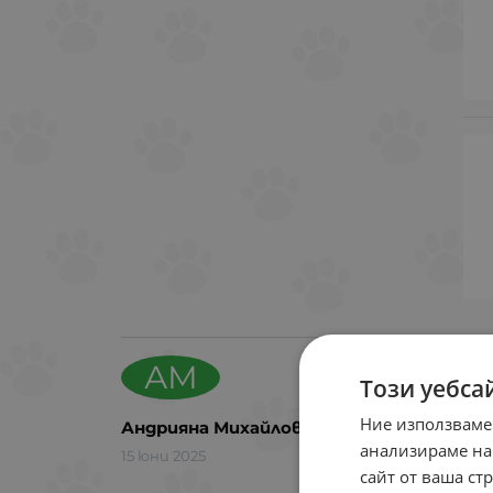
АМ
Този уебса
Мно
Ние използваме
Андрияна Михайлова
анализираме на
15 юни 2025
сайт от ваша ст