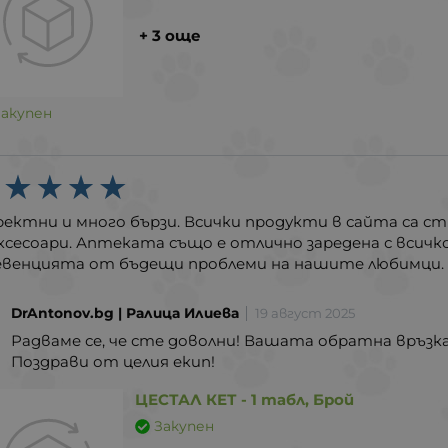
+ 3 още
Закупен
ектни и много бързи. Всички продукти в сайта са ст
ксесоари. Аптеката също е отлично заредена с всичк
евенцията от бъдещи проблеми на нашите любимци.
DrAntonov.bg | Ралица Илиева
19 август 2025
Радваме се, че сте доволни! Вашата обратна връзка
Поздрави от целия екип!
ЦЕСТАЛ КЕТ - 1 табл, Брой
Закупен