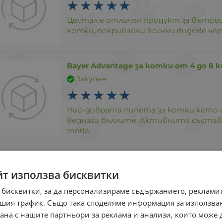
Цестал е отличен продукт за вътр
котки, покривайки всички видове чер
Bayer Advantage за котки oт 4 до 8 кг
Закупен
Най-добрата пипета за котки като 
веднага бълхите. Активните съставки
това.
йт използва бисквитки
го съм доволна от обслужването на сайта - лесно, бъ
 бисквитки, за да персонализираме съдържанието, рекламит
шия трафик. Също така споделяме информация за използва
DrAntonov.bg | Ралица Илиева
7 юли 2025
рана с нашите партньори за реклама и анализи, които може