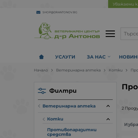
Уважаеми к
SHOP@DRANTONOV.BG
УСЛУГИ
ЗА НАС
НОВИН
Начало
Ветеринарна аптека
Котки
Пр
Про
Филтри
Ветеринарна аптека
2 Прод
Котки
Избр
Противопаразитни
средства