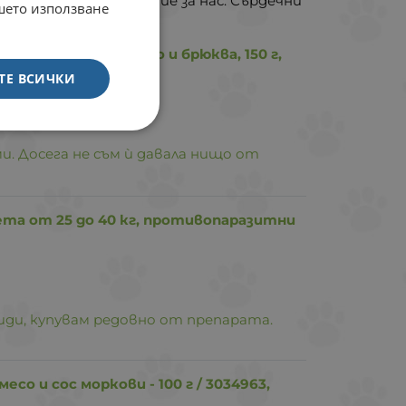
е е от голямо значение за нас. Сърдечни
ашето използване
, с говеждо, еленско и брюква, 150 г,
ТЕ ВСИЧКИ
и. Досега не съм ѝ давала нищо от
та от 25 до 40 кг, противопаразитни
ди, купувам редовно от препарата.
со и сос моркови - 100 г / 3034963,