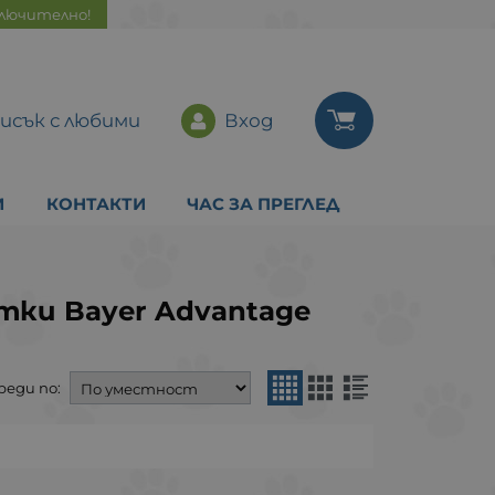
ключително!
исък с любими
Вход
И
КОНТАКТИ
ЧАС ЗА ПРЕГЛЕД
ки Bayer Advantage
реди по: