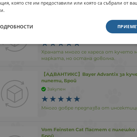
Радваме се, че сте останали доволни! Вашето мнени
ция, която сте им предоставили или която са събрали от в
поздрави от екипа!
и.
Gran Carno Country - пастет за кучета
Брой
ПОДРОБНОСТИ
ПРИЕМЕ
Закупен
Храната много се хареса от кучето м
марката, но остана доволна.
【АДВАНТИКС】Bayer Advantix за куче
пипети, Брой
Закупен
Много добре предпазва от инсектици
Vom Feinsten Cat Пастет с пилешко ме
Брой