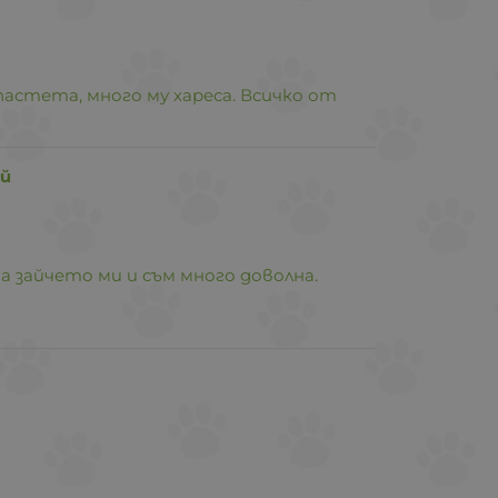
стета, много му хареса. Всичко от
ой
а зайчето ми и съм много доволна.