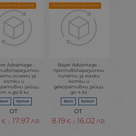
РА ЦЕНА ЗА КУТИЯ
ПО-ДОБРА ЦЕНА ЗА КУТИЯ
yer Advantage -
Bayer Advantage -
тивопаразитни
противопаразитни
пети големи за
пипети за малки
котки и
котки и
ративни зайци,
декоративни зайци,
от 4 до 8 кг
до 4 кг
Брой
Кутия
Брой
Кутия
9
17.97
8.19
16.02
€
ЛВ.
€
ЛВ.
/
/