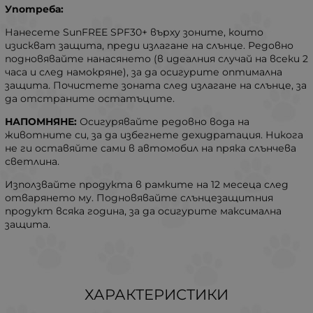
Употреба:
Нанесете SunFREE SPF30+ върху зоните, които
изискват защита, преди излагане на слънце. Редовно
подновявайте нанасянето (в идеалния случай на всеки 2
часа и след намокряне), за да осигурите оптимална
защита. Почистете зоната след излагане на слънце, за
да отстраните остатъците.
НАПОМНЯНЕ:
Осигурявайте редовно вода на
животните си, за да избегнете дехидратация. Никога
не ги оставяйте сами в автомобил на пряка слънчева
светлина.
Използвайте продукта в рамките на 12 месеца след
отварянето му. Подновявайте слънцезащитния
продукт всяка година, за да осигурите максимална
защита.
ХАРАКТЕРИСТИКИ