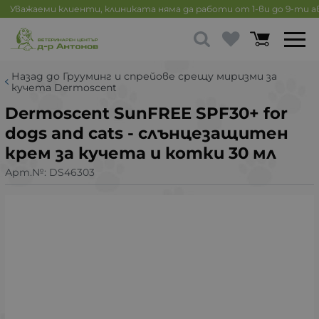
Уважаеми клиенти, клиниката няма да работи от 1-ви до 9-ти 
Назад до Грууминг и спрейове срещу миризми за
кучета Dermoscent
Dermoscent SunFREE SPF30+ for
dogs and cats - слънцезащитен
крем за кучета и котки 30 мл
Арт.№:
DS46303