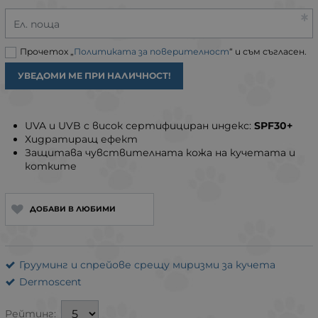
Ел. поща
Прочетох „
Политиката за поверителност
“ и съм съгласен.
УВЕДОМИ МЕ ПРИ НАЛИЧНОСТ!
UVA и UVB с висок сертифициран индекс:
SPF30+
Хидратиращ ефект
Защитава чувствителната кожа на кучетата и
котките
ДОБАВИ В ЛЮБИМИ
Грууминг и спрейове срещу миризми за кучета
Dermoscent
Рейтинг: