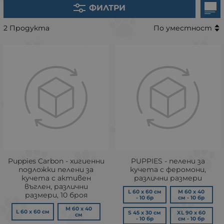
ФИЛТРИ
2 Продукта
По уместност
Puppies Carbon - хигиенни
PUPPIES - пелени за
подложки пелени за
кучета с феромони,
кучета с активен
различни размери
въглен, различни
L 60 х 60 см
M 60 х 40
размери, 10 броя
- 10 бр
см - 10 бр
M 60 x 40
L 60 x 60 см
S 45 х 30 см
XL 90 х 60
см
- 10 бр
см - 10 бр