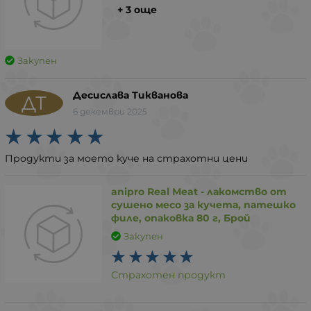
+ 3 още
Закупен
Десислава Тикванова
ДТ
6 декември 2025
Продукти за моето куче на страхотни цени
anipro Real Мeat - лакомство от
сушено месо за кучета, патешко
филе, опаковка 80 г, Брой
Закупен
Страхотен продукт