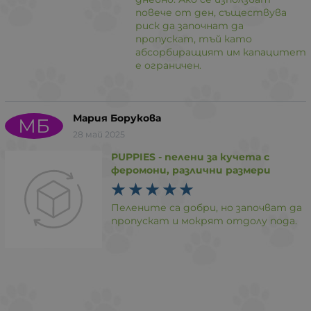
повече от ден, съществува
риск да започнат да
пропускат, тъй като
абсорбиращият им капацитет
е ограничен.
Мария Борукова
МБ
28 май 2025
PUPPIES - пелени за кучета с
феромони, различни размери
Пелените са добри, но започват да
пропускат и мокрят отдолу пода.