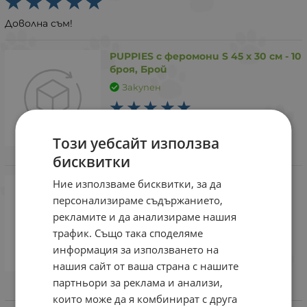
Доволна съм!
PUPPIES с феромони S 45 х 30 см - 10
броя, Брой
Закупен
Помагат за приучаване към
изхождането!
Този уебсайт използва
бисквитки
Ние използваме бисквитки, за да
Закупен
персонализираме съдържанието,
рекламите и да анализираме нашия
Кучето ми ги обожава
трафик. Също така споделяме
информация за използването на
нашия сайт от ваша страна с нашите
партньори за реклама и анализи,
които може да я комбинират с друга