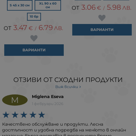
XL 90 x 60
3.06
5.98
S 45 x 30 см
€
ЛВ.
см
/
10 бр
3.47
6.79
€
ЛВ.
/
ВАРИАНТИ
ВАРИАНТИ
ОТЗИВИ ОТ СХОДНИ ПРОДУКТИ
Виж всички
Miglena Eseva
M
1 февруари 2026
Качествено обслужване и продукти. Лесна
достъпност и удобна подредба на менюто в онлайн
магазина. Бърза доставка в посоченото време.