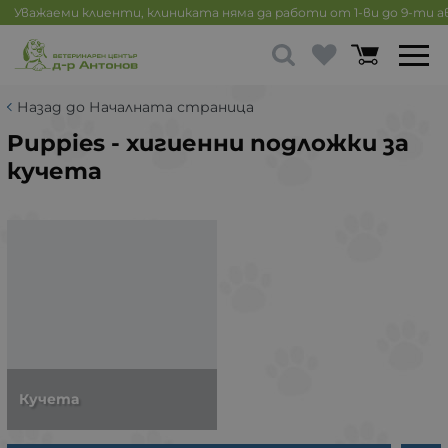
Уважаеми клиенти, клиниката няма да работи от 1-ви до 9-ти 
Назад до Началната страница
Puppies - хигиенни подложки за
кучета
Кучета