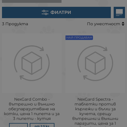
ФИЛТРИ
3 Продукта
По уместност
НАЙ-ПРОДAВАН
NexGard Combo -
NexGard Spectra -
вътрешно и външно
таблетки против
обезпаразитяване на
кърлежи и бълхи за
котки, цена 1 пипета и за
кучета, срещу
3 пипети - кутия
вътрешни и външни
паразити, цена за 1
от 2.5 кг