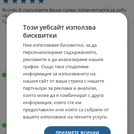
Всичко в поръчката беше супер. кокалчетата за зъби
са явно много вкусни, надявам се и да са полезни : )
Сухата грана е супер също.
Този уебсайт използва
бисквитки
Ние използваме бисквитки, за да
персонализираме съдържанието,
рекламите и да анализираме нашия
трафик. Също така споделяме
информация за използването на
Закупен
Закупен
нашия сайт от ваша страна с нашите
партньори за реклама и анализи,
които може да я комбинират с друга
информация, която сте им
предоставили или която са събрали от
вашето използване на техните услуги.
Закупен
ПРИЕМЕТЕ ВСИЧКИ