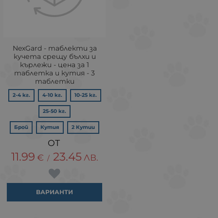
NexGard - таблекти за
кучета срещу бълхи и
кърлежи - цена за 1
таблетка и кутия - 3
таблетки
2-4 кг.
4-10 кг.
10-25 кг.
25-50 кг.
Брой
Кутия
2 Кутии
11.99
23.45
€
ЛВ.
/
ВАРИАНТИ