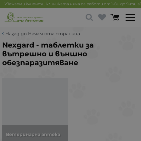
Уважаеми клиенти, клиниката няма да работи от 1-ви до 9-ти 
Назад до Началната страница
Nexgard - таблетки за
вътрешно и външно
обезпаразитяване
Ветеринарна аптека