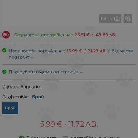
1 от 4
Безплатна доставка над
25.51
€
/
49.89
лв.
Направете поръчка над
15.99
€
/
31.27
лв.
и вземете
подарък:
Пазарувай и вземи отстъпка
Избери вариант
Разфасовка
Брой
Брой
5.99
€
11.72
ЛВ.
/