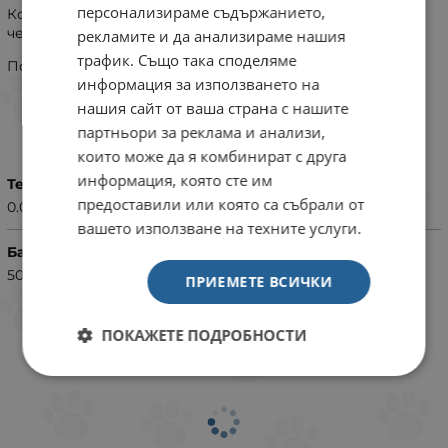
персонализираме съдържанието,
Комплект за кърмене от
beaphar
включва бутилка,
четка, 4 резервни биберона + 1 капачка.
рекламите и да анализираме нашия
трафик. Също така споделяме
Подходящ е за кучета, котки и дребни животни.
информация за използването на
нашия сайт от ваша страна с нашите
ХАРАКТЕРИСТИКИ
партньори за реклама и анализи,
които може да я комбинират с друга
информация, която сте им
Тегло (кг.)
предоставили или която са събрали от
0.04
вашето използване на техните услуги.
Баркод (ISBN, UPC, др.)
5021284176712
ПРИЕМЕТЕ ВСИЧКИ
ПОКАЖЕТЕ ПОДРОБНОСТИ