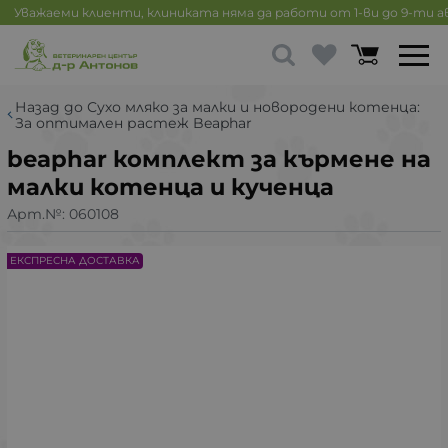
Уважаеми клиенти, клиниката няма да работи от 1-ви до 9-ти 
Назад до Сухо мляко за малки и новородени котенца:
За оптимален растеж Beaphar
beaphar комплект за кърмене на
малки котенца и кученца
Арт.№:
060108
ЕКСПРЕСНА ДОСТАВКА