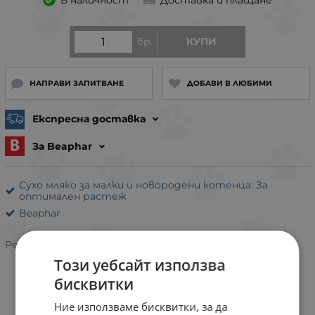
В наличност
Доставка и плащане
бр.
КУПИ
НАПРАВИ ЗАПИТВАНЕ
ДОБАВИ В ЛЮБИМИ
Експресна доставка
За Beaphar
Сухо мляко за малки и новородени котенца: За
оптимален растеж
Beaphar
5.0/5 на базата на 1 оценка
Рейтинг:
Този уебсайт използва
бисквитки
ИНФОРМАЦИЯ
Ние използваме бисквитки, за да