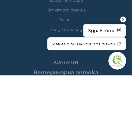
Вашите права
Отказ от сделка
За нас
Час за преглед
Здравейте 👋
Карта на сайта
Имате ли нужда от помощ?
КОНТАКТИ
Ветеринарна аптека
гр. Варна, ул. Перла 26, сгр. А5 (на гърба); Упътвания:
<<
ТУК
>>
Ветеринарна клиника д-р Антонов
Адрес: гр. Варна, ж.к. Победа, ул. "акад. Андрей Сахаров"
19; Упътвания: <<
ТУК
>>
Телефон клиника: 0876 738 848
Телефон онлайн магазин: 0878 786 733