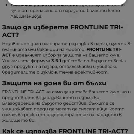
Намалява риска от болести:
Предпазва вашето
куче от пренасяни от паразити болести като
Лайшманиоза.
Защо да изберете FRONTLINE TRI-
ACT?
Независимо дали планирате разходки в парка, излети в
планината или ваканции на морето,
FRONTLINE TRI-
ACT
е идеалният избор за защита на вашето куче.
Уникалната формула
3-в-1
действа по-бързо от всеки
друг продукт на пазара, отблъсквайки и убивайки
вредителите с изключителна ефективност.
Защита на дома ви от бълхи
FRONTLINE TRI-ACT не само защитава вашето куче, но и
предотвратява заразяването на дома ви.
Благодарение на бързото действие, бълхите се
унищожават преди да могат да снесат яйца, което
намалява риска от разпространение на паразити в
жилището ви.
Как се използва FRONTLINE TRI-ACT?