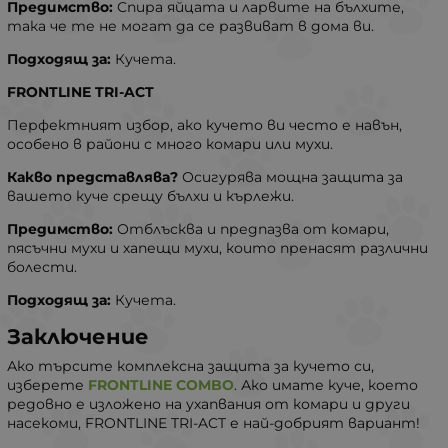
Предимство:
Спира яйцата и ларвите на бълхите,
така че те не могат да се развиват в дома ви.
Подходящ за:
Кучета.
FRONTLINE TRI-ACT
Перфектният избор, ако кучето ви често е навън,
особено в райони с много комари или мухи.
Какво представлява?
Осигурява мощна защита за
вашето куче срещу бълхи и кърлежи.
Предимство:
Отблъсква и предпазва от комари,
пясъчни мухи и хапещи мухи, които пренасят различни
болести.
Подходящ за:
Кучета.
Заключение
Ако търсите комплексна защита за кучето си,
изберете
FRONTLINE COMBO
. Ако имате куче, което
редовно е изложено на ухапвания от комари и други
насекоми, FRONTLINE TRI-ACT е най-добрият вариант!