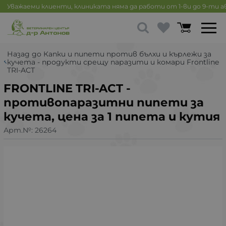
Уважаеми клиенти, клиниката няма да работи от 1-ви до 9-ти 
Назад до Капки и пипети против бълхи и кърлежи за
кучета - продукти срещу паразити и комари Frontline
TRI-ACT
FRONTLINE TRI-ACT -
противопаразитни пипети за
кучета, цена за 1 пипета и кутия
Арт.№:
26264