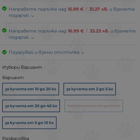
Направете поръчка над
15.99
€
/
31.27
лв.
и вземете
подарък:
Направете поръчка над
16.99
€
/
33.23
лв.
и вземете
подарък:
Пазарувай и вземи отстъпка
Избери вариант
Вариант
за кучета от 10 до 20 кг
за кучета от 2 до 5 кг
за кучета от 20 до 40 кг
За кучета от 40 до 60 кг
за кучета от 5 до 10 кг
Разфасовка