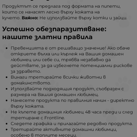
Продуктът се предлага под формата на пипети,
които се нанасят лесно върху кожата на
кучето.
Важно:
Не използвайте върху котки и зайци.
Успешно обезпаразитяване:
нашите златни правила
Превенцията е от решаващо значение! Ако обаче
откриете бълха или кърлеж на Вашия домашен
любимец или себе си, трябва незабавно да
действате, за да избегнете потенциални рискове
за здравето.
Bинаги третирайте всички животни в
домакинството.
Използвайте подходящия продукт, съобразен с
размера на Вашия домашен любимец.
Нанесете продукта по правилния начин - директно
върху кожата.
Не къпете домашния любимец 48 часа преди и след
третиране с Frontline.
Следете графика и прилагайте редовно продукта.
Третирайте активните домашни любимци,
особено в топлите месеци.