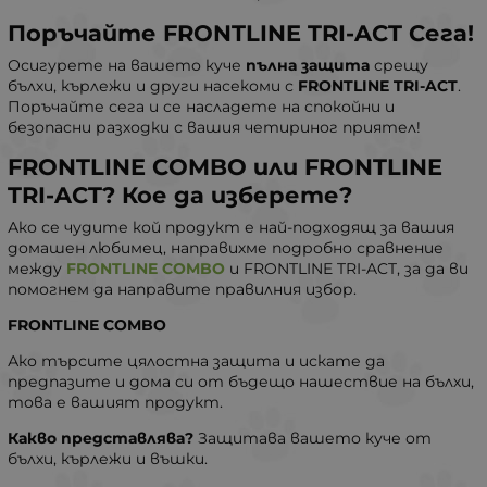
Поръчайте FRONTLINE TRI-ACT Сега!
Осигурете на вашето куче
пълна защита
срещу
бълхи, кърлежи и други насекоми с
FRONTLINE TRI-ACT
.
Поръчайте сега и се насладете на спокойни и
безопасни разходки с вашия четириног приятел!
FRONTLINE COMBO или FRONTLINE
TRI-ACT? Кое да изберете?
Ако се чудите кой продукт е най-подходящ за вашия
домашен любимец, направихме подробно сравнение
между
FRONTLINE COMBO
и FRONTLINE TRI-ACT, за да ви
помогнем да направите правилния избор.
FRONTLINE COMBO
Ако търсите цялостна защита и искате да
предпазите и дома си от бъдещо нашествие на бълхи,
това е вашият продукт.
Какво представлява?
Защитава вашето куче от
бълхи, кърлежи и въшки.