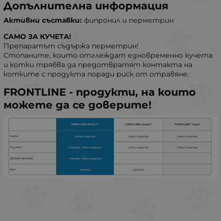
Допълнителна информация
Активни съставки:
фипронил и перметрин
САМО ЗА КУЧЕТА!
Препаратът съдържа перметрин!
Стопаните, които отглеждат едновременно кучета
и котки трябва да предотвратят контакта на
котките с продукта поради риск от отравяне.
FRONTLINE - продукти, на които
можете да се доверите!