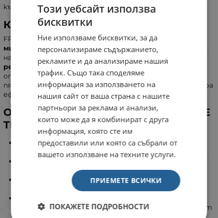
Този уебсайт използва
кърлежи, комари и мухи за цели 4 седмици.
бисквитки
Как работи FRONTLINE TRI-ACT?
Ние използваме бисквитки, за да
FRONTLINE TRI-ACT започва да убива бълхите само
5
минути
след приложение и кърлежите
1 час
след
персонализираме съдържанието,
нанасяне. Продуктът предлага
пълна защита с
рекламите и да анализираме нашия
репелентен ефект
за период от 30 дни, като
трафик. Също така споделяме
отблъсква и елиминира кърлежи, комари, хапещи и
информация за използването на
пясъчни мухи. Водоустойчивата му формула гарантира
ефективност дори след намокряне.
нашия сайт от ваша страна с нашите
партньори за реклама и анализи,
Основни предимства на FRONTLINE
които може да я комбинират с друга
TRI-ACT
информация, която сте им
предоставили или която са събрали от
Бързо действие:
Убива бълхите за 5 минути и
кърлежите за 1 час.
вашето използване на техните услуги.
Дълготрайна защита:
30-дневна защита с
репелентен ефект.
Водоустойчивост:
Ефективен дори след
ПРИЕМЕТЕ ВСИЧКИ
намокряне.
Предотвратява заразяване:
Унищожава бълхите
ПОКАЖЕТЕ ПОДРОБНОСТИ
преди те да снесат яйца, предпазвайки дома ви от
заразяване.