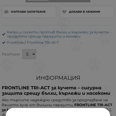
НАПРАВИ ЗАПИТВАНЕ
ДОБАВИ В ЛЮБИМИ
Капки и пипети против бълхи и кърлежи за кучета -
продукти срещу паразити и комари
Frontline
/
Frontline TRI-ACT
Рейтинг:
ИНФОРМАЦИЯ
FRONTLINE TRI-ACT за кучета – сигурна
защита срещу бълхи, кърлежи и насекоми
Ако търсите надеждно средство за предпазване на
вашето куче от външни паразити,
FRONTLINE TRI-ACT
за кучета
е идеалният избор. С уникална формула 3-в-1,
този продукт осигурява мощна защита срещу бълхи,