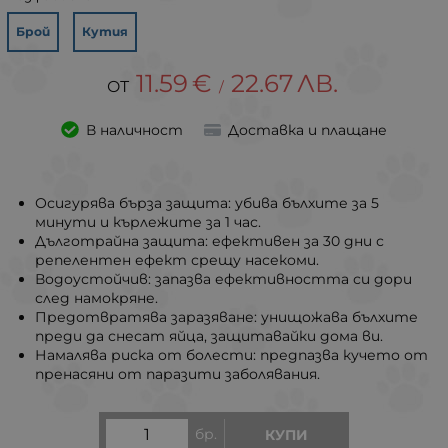
Брой
Кутия
11.59
€
22.67
ЛВ.
/
В наличност
Доставка и плащане
Осигурява бърза защита: убива бълхите за 5
минути и кърлежите за 1 час.
Дълготрайна защита: ефективен за 30 дни с
репелентен ефект срещу насекоми.
Водоустойчив: запазва ефективността си дори
след намокряне.
Предотвратява заразяване: унищожава бълхите
преди да снесат яйца, защитавайки дома ви.
Намалява риска от болести: предпазва кучето от
пренасяни от паразити заболявания.
бр.
КУПИ